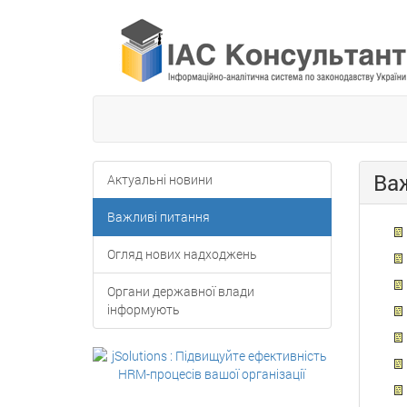
Ва
Актуальнi новини
Важливi питання
Огляд нових надходжень
Органи державної влади
iнформують