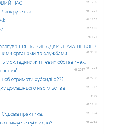
МОВИЙ ЧАС
1790
и банкрутства
1204
АФ!
1153
фи.
1106
104
я, реагування НА ВИПАДКИ ДОМАШНЬОГО
іншими органами та службами
3438
ь у складних життєвих обставинах.
1295
корених"
2087
щоб отримати субсидію???
2750
падку домашнього насильства
1317
79
1158
. Судова практика.
1824
и отримуєте субсидію?!
2032