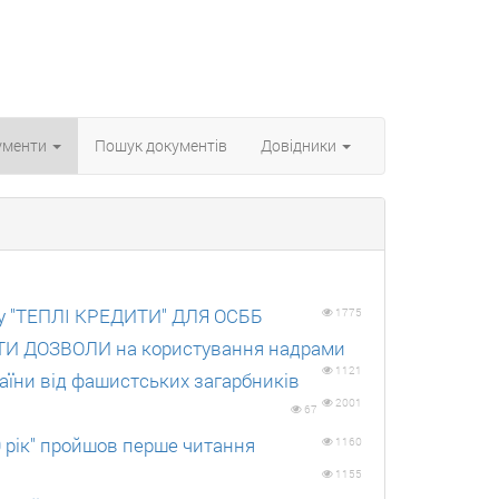
ументи
Пошук документiв
Довiдники
аму "ТЕПЛІ КРЕДИТИ" ДЛЯ ОСББ
1775
ПИТИ ДОЗВОЛИ на користування надрами
1121
аїни від фашистських загарбників
2001
67
 рік" пройшов перше читання
1160
1155