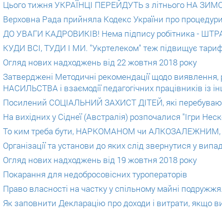
Цього тижня УКРАЇНЦІ ПЕРЕЙДУТЬ з літнього НА ЗИ
Верховна Рада прийняла Кодекс України про процедур
ДО УВАГИ КАДРОВИКІВ! Нема підпису робітника - ШТР
КУДИ ВСІ, ТУДИ І МИ. "Укртелеком" теж підвищує тари
Огляд нових надходжень від 22 жовтня 2018 року
Затверджені Методичні рекомендації щодо виявленн
НАСИЛЬСТВА і взаємодії педагогічних працівників із 
Посилений СОЦІАЛЬНИЙ ЗАХИСТ ДІТЕЙ, які перебувают
На вихідних у Сіднеї (Австралія) розпочалися "Ігри Нес
То ким треба бути, НАРКОМАНОМ чи АЛКОЗАЛЕЖНИМ, 
Організації та установи до яких слід звернутися у ви
Огляд нових надходжень від 19 жовтня 2018 року
Покарання для недобросовісних туроператорів
Право власності на частку у спільному майні подружжя
Як заповнити Декларацію про доходи і витрати, якщо в