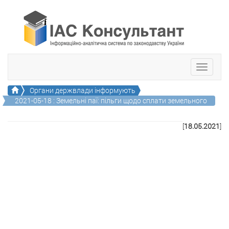
Toggle
navigati
Головна
Органи держвлади iнформують
2021-05-18 : Земельні паї: пільги щодо сплати земельного
податку...
[
18.05.2021
]