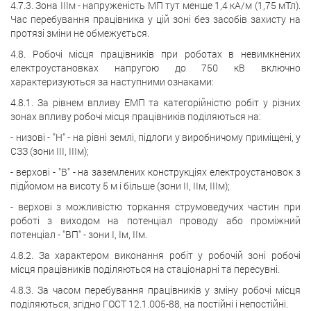
4.7.3. Зона IIIм - напруженість МП тут менше 1,4 кА/м (1,75 мТл).
Час перебування працівника у цій зоні без засобів захисту на
протязі зміни не обмежується.
4.8. Робочі місця працівників при роботах в невимкнених
електроустановках напругою до 750 кВ включно
характеризуються за наступними ознаками:
4.8.1. За рівнем впливу ЕМП та категорійністю робіт у різних
зонах впливу робочі місця працівників поділяються на:
- низові - "Н" - на рівні землі, підлоги у виробничому приміщені, у
СЗЗ (зони III, IIIм);
- верхові - "В" - на заземлених конструкціях електроустановок з
підйомом на висоту 5 м і більше (зони II, IIм, IIIм);
- верхові з можливістю торкання струмоведучих частин при
роботі з виходом на потенціал проводу або проміжний
потенціал - "ВП" - зони I, Iм, IIм.
4.8.2. За характером виконання робіт у робочій зоні робочі
місця працівників поділяються на стаціонарні та пересувні.
4.8.3. За часом перебування працівників у зміну робочі місця
поділяються, згідно ГОСТ 12.1.005-88, на постійні і непостійні.