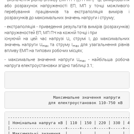
або розрахунок напруженості ЕП, МП у точці можливого
перебування працівників та екстраполяція вимірів і
розрахунків до максимальних значень напруги і струму;
- екстраполяція - приведення результатів вимірів (розрахунків)
напруженостей ЕП, МП ПЧ на кожній точці і при
існуючій на цей час напрузі U
, струмі I
до максимальних
i
i
значень напруги U
та струму I
для узагальнення рівнів
max
max
впливу ЕМП на типових робочих місцях;
- максимальне значення напруги U
- найбільша робоча
max
напруга електроустановки згідно таблиці 3.1;
                                                    
                   Максимальне значення напруги
                 для електроустановок 110-750 кВ
----------------------------------------------------
| Номінальна напруга кВ | 110 | 150 | 220 | 330 | 40
|-----------------------+-----+-----+-----+-----+---
| Максимальні значення  |     |     |     |     |   