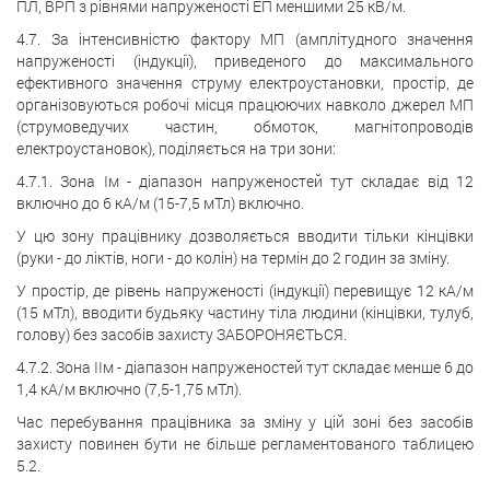
ПЛ, ВРП з рівнями напруженості ЕП меншими 25 кВ/м.
4.7. За інтенсивністю фактору МП (амплітудного значення
напруженості (індукції), приведеного до максимального
ефективного значення струму електроустановки, простір, де
організовуються робочі місця працюючих навколо джерел МП
(струмоведучих частин, обмоток, магнітопроводів
електроустановок), поділяється на три зони:
4.7.1. Зона Iм - діапазон напруженостей тут складає від 12
включно до 6 кА/м (15-7,5 мТл) включно.
У цю зону працівнику дозволяється вводити тільки кінцівки
(руки - до ліктів, ноги - до колін) на термін до 2 годин за зміну.
У простір, де рівень напруженості (індукції) перевищує 12 кА/м
(15 мТл), вводити будьяку частину тіла людини (кінцівки, тулуб,
голову) без засобів захисту ЗАБОРОНЯЄТЬСЯ.
4.7.2. Зона IIм - діапазон напруженостей тут складає менше 6 до
1,4 кА/м включно (7,5-1,75 мТл).
Час перебування працівника за зміну у цій зоні без засобів
захисту повинен бути не більше регламентованого таблицею
5.2.