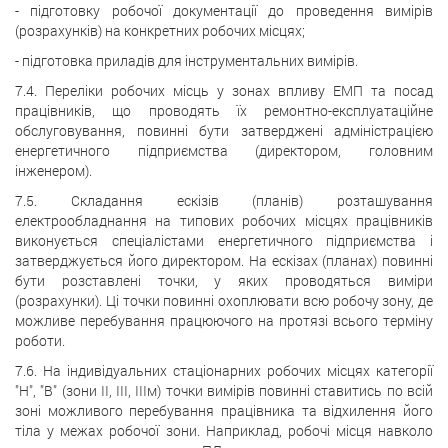
- підготовку робочої документації до проведення вимірів
(розрахунків) на конкретних робочих місцях;
- підготовка приладів для інструментальних вимірів.
7.4. Переліки робочих місць у зонах впливу ЕМП та посад
працівників, що проводять їх ремонтно-експлуатаційне
обслуговування, повинні бути затверджені адміністрацією
енергетичного підприємства (директором, головним
інженером).
7.5. Складання ескізів (планів) розташування
електрообладнання на типових робочих місцях працівників
виконується спеціалістами енергетичного підприємства і
затверджується його директором. На ескізах (планах) повинні
бути розставлені точки, у яких проводяться виміри
(розрахунки). Ці точки повинні охоплювати всю робочу зону, де
можливе перебування працюючого на протязі всього терміну
роботи.
7.6. На індивідуальних стаціонарних робочих місцях категорії
"Н", "В" (зони II, III, IIIм) точки вимірів повинні ставитись по всій
зоні можливого перебування працівника та відхилення його
тіла у межах робочої зони. Наприклад, робочі місця навколо