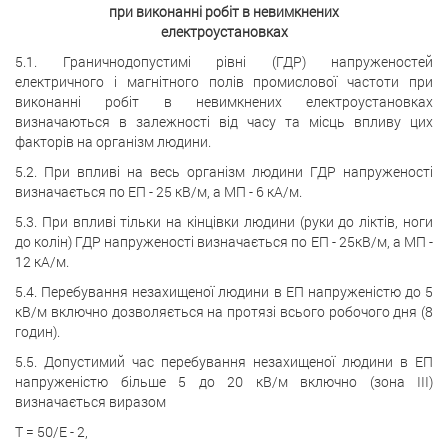
при виконанні робіт в невимкнених
електроустановках
5.1. Граничнодопустимі рівні (ГДР) напруженостей
електричного і магнітного полів промислової частоти при
виконанні робіт в невимкнених електроустановках
визначаються в залежності від часу та місць впливу цих
факторів на організм людини.
5.2. При впливі на весь організм людини ГДР напруженості
визначається по ЕП - 25 кВ/м, а МП - 6 кА/м.
5.3. При впливі тільки на кінцівки людини (руки до ліктів, ноги
до колін) ГДР напруженості визначається по ЕП - 25кВ/м, а МП -
12 кА/м.
5.4. Перебування незахищеної людини в ЕП напруженістю до 5
кВ/м включно дозволяється на протязі всього робочого дня (8
годин).
5.5. Допустимий час перебування незахищеної людини в ЕП
напруженістю більше 5 до 20 кВ/м включно (зона III)
визначається виразом
T = 50/E - 2,