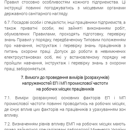
Правил стосовно особливостям кожного підприємства. Ці
інструкції повинні погоджуватись з місцевими органами
державного санітарного нагляду.
6.7. Посадові особи і спеціалісти, інші працівники підприємств, а
також приватні особи, які зайняті виконанням робіт,
обумовлених Правилами, проходять підготовку, перевірку
знань Правил у порядку, передбаченому Типовим положенням
про навчання, інструктаж і перевірку знань працівників з
питань охорони праці. Допуск до роботи в невимкнених
електроустановках осіб, які у встановленому порядку не
пройшли навчання, інструктаж і перевірку знань з охорони
праці, забороняється.
7. Вимоги до проведення вимірів (розрахунків)
напруженостей ЕП і МП промислової частоти
на робочих місцях працівників
7.1. Виміри (розрахунки) основних факторів ЕП і МП
промислової частоти повинні проводитись на робочих місцях,
де існує вплив цих факторів на працівників з урахуванням зон
впливу.
7.2. Визначенням рівнів впливу ЕМП на робочих місцях мають
право займатися спеціалізовані лабораторії Міненерго України