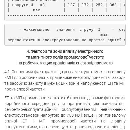
| напруги U   кВ        | 127 | 172 | 252 | 363 | 42
|          max          |     |     |     |     |   
----------------------------------------------------
     - максимальне   значення  струму  I     -  стру
                                        max
перевантаження електроустановки на протязі однієї го
4. Фактори та зони впливу електричного
та магнітного полів промислової частоти
на робочих місцях працівників енергопідприємств
4.1. Основними факторами, що регламентують межі зон впливу
ЕМП для робочих місць працівників енергопідприємств і заходи
та засоби їх захисту в межах цих зон, є напруженості ЕП та МП
промислової частоти.
ЕП та МП промислової частоти є біологічно діючими факторами
виробничого середовища для працівників, які займаються
ремонтно-експлуатаційним обслуговуванням невимкнених
електроустановок напругою до 750 кВ і вище. При тривалому
впливі ЕП і МП промислової частоти на людину
напруженостями, що перевищують граничнодопустимі рівні, ці