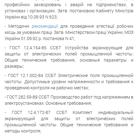
професійних захворювань і аварій на підприємствах, в
установах і організаціях. Затв. постановою Кабінету Міністрів
України від 10.08.93 N 623;
- Методичні
рекомендації
для проведення атестації робочих
місць за умовами праці. Затв. Міністерством праці України, МОЗ
України 01.09.92 р. постанова N 41;
- ГОСТ 12.4.154-85 ССБТ Устройства экранирующие для
защиты от электрических полей промышленной частоты.
Общие технические требования, основные параметры и
размеры;
- ГОСТ 12.1.002-84 ССБТ Электрические поля промышленной
частоты. Допустимые уровни напряженности и требования к
проведению контроля на рабочих местах;
- ГОСТ 282 59-89 ССБТ Производство работ под напряжением в
электроустановках. Основные требования;
- ГОСТ 12.4.172-87 ССБТ Комплект индивидуальный
экранирующий для защиты от электрических полей
промышленной частоты. Общие технические требования и
методы контроля;