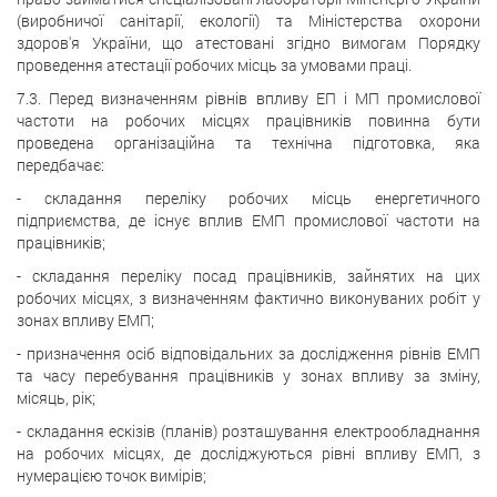
(виробничої санітарії, екології) та Міністерства охорони
здоров'я України, що атестовані згідно вимогам Порядку
проведення атестації робочих місць за умовами праці.
7.3. Перед визначенням рівнів впливу ЕП і МП промислової
частоти на робочих місцях працівників повинна бути
проведена організаційна та технічна підготовка, яка
передбачає:
- складання переліку робочих місць енергетичного
підприємства, де існує вплив ЕМП промислової частоти на
працівників;
- складання переліку посад працівників, зайнятих на цих
робочих місцях, з визначенням фактично виконуваних робіт у
зонах впливу ЕМП;
- призначення осіб відповідальних за дослідження рівнів ЕМП
та часу перебування працівників у зонах впливу за зміну,
місяць, рік;
- складання ескізів (планів) розташування електрообладнання
на робочих місцях, де досліджуються рівні впливу ЕМП, з
нумерацією точок вимірів;