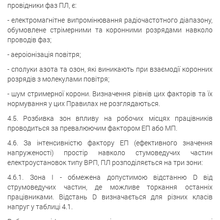
провідники фаз ПЛ, є:
- електромагнітне випромінювання радіочастотного діапазону,
обумовлене стрімерними та коронними розрядами навколо
проводів фаз;
- аероіонізація повітря;
- сполуки азота та озон, які виникають при взаємодії коронних
розрядів з молекулами повітря;
- шум стримерної корони. Визначення рівнів цих факторів та їх
нормування у цих Правилах не розглядаються.
4.5. Розбивка зон впливу на робочих місцях працівників
проводиться за превалюючим фактором ЕП або МП.
4.6. За інтенсивністю фактору ЕП (ефективного значення
напруженості) простір навколо стумоведучих частин
електроустановок типу ВРП, ПЛ розподіляється на три зони:
4.6.1. Зона I - обмежена допустимою відстанню D від
струмоведучих частин, де можливе торкання останніх
працівниками. Відстань D визначається для різних класів
напруг у таблиці 4.1.