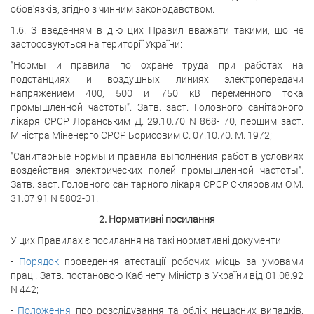
обов'язків, згідно з чинним законодавством.
1.6. З введенням в дію цих Правил вважати такими, що не
застосовуються на території України:
"Нормы и правила по охране труда при работах на
подстанциях и воздушных линиях электропередачи
напряжением 400, 500 и 750 кВ переменного тока
промышленной частоты". Затв. заст. Головного санітарного
лікаря СРСР Лоранським Д. 29.10.70 N 868- 70, першим заст.
Міністра Міненерго СРСР Борисовим Є. 07.10.70. М. 1972;
"Санитарные нормы и правила выполнения работ в условиях
воздействия электрических полей промышленной частоты".
Затв. заст. Головного санітарного лікаря СРСР Скляровим О.М.
31.07.91 N 5802-01.
2. Нормативні посилання
У цих Правилах є посилання на такі нормативні документи:
-
Порядок
проведення атестації робочих місць за умовами
праці. Затв. постановою Кабінету Міністрів України від 01.08.92
N 442;
-
Положення
про розслідування та облік нещасних випадків,