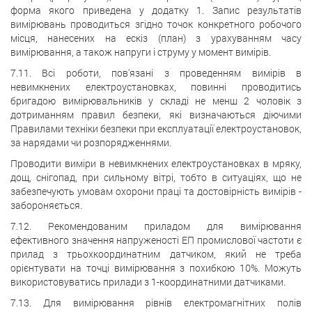
форма якого приведена у додатку 1. Запис результатів
вимірювань проводиться згідно точок конкретного робочого
місця, нанесених на ескіз (план) з урахуванням часу
вимірювання, а також напруги і струму у момент вимірів.
7.11. Всі роботи, пов'язані з проведенням вимірів в
невимкнених електроустановках, повинні проводитись
бригадою вимірювальників у складі не менш 2 чоловік з
дотриманням правил безпеки, які визначаються діючими
Правилами техніки безпеки при експлуатації електроустановок,
за нарядами чи розпорядженнями.
Проводити виміри в невимкнених електроустановках в мряку,
дощ, снігопад, при сильному вітрі, тобто в ситуаціях, що не
забезпечують умовам охорони праці та достовірність вимірів -
забороняється.
7.12. Рекомендованим приладом для вимірювання
ефективного значення напруженості ЕП промислової частоти є
прилад з трьохкоординатним датчиком, який не треба
орієнтувати на точці вимірювання з похибкою 10%. Можуть
використовуватись прилади з 1-координатними датчиками.
7.13. Для вимірювання рівнів електромагнітних полів