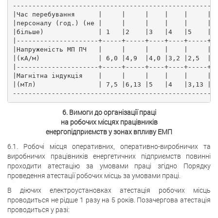
----------------------------------------------------
|Час перебування      |     |     |    |    |     | 
|персоналу (год.) (не |     |     |    |    |     | 
|більше)              | 1   |2    |3   |4   |5    |6
|---------------------+-----+-----+----+----+-----+-
|Напруженість МП ПЧ   |     |     |    |    |     | 
|(кА/м)               | 6,0 |4,9  |4,0 |3,2 |2,5  |2
|---------------------+-----+-----+----+----+-----+-
|Магнітна індукція    |     |     |    |    |     | 
|(мТл)                | 7,5 |6,13 |5   |4   |3,13 |2
----------------------------------------------------
6. Вимоги до організації праці
на робочих місцях працівників
енергопідприємств у зонах впливу ЕМП
6.1. Робочі місця оперативних, оперативно-виробничих та
виробничих працівників енергетичних підприємств повинні
проходити атестацію за умовами праці згідно Порядку
проведення атестації робочих місць за умовами праці.
В діючих електроустановках атестація робочих місць
проводиться не рідше 1 разу на 5 років. Позачергова атестація
проводиться у разі: