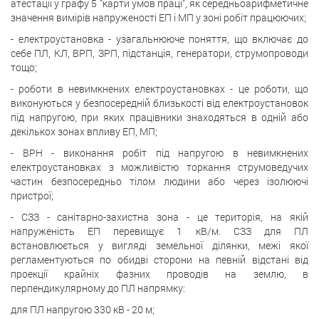
атестації у графу 5 "карти умов праці", як середньоарифметичне
значення вимірів напруженості ЕП і МП у зоні робіт працюючих;
- електроустановка - узагальнююче поняття, що включає до
себе ПЛ, КЛ, ВРП, ЗРП, підстанція, генератори, струмопроводи
тощо;
- роботи в невимкнених електроустановках - це роботи, що
виконуються у безпосередній близькості від електроустановок
під напругою, при яких працівники знаходяться в одній або
декількох зонах впливу ЕП, МП;
- ВРН - виконання робіт під напругою в невимкнених
електроустановках з можливістю торкання струмоведучих
частин безпосередньо тілом людини або через ізолюючі
пристрої;
- СЗЗ - санітарно-захистна зона - це територія, на якій
напруженість ЕП перевищує 1 кВ/м. СЗЗ для ПЛ
встановлюється у вигляді земельної ділянки, межі якої
регламентуються по обидві сторони на певній відстані від
проекції крайніх фазних проводів на землю, в
перпендикулярному до ПЛ напрямку:
для ПЛ напругою 330 кВ - 20 м;