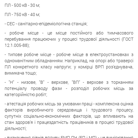
ПЛ - 500 кВ - 30 м;
ПЛ - 750 кВ - 40 м;
- СЕС - санітарно-епідеміологічна станція;
- робоче місце - це місце постійного або тимчасового
перебування працюючих у процесі трудової діяльності (ГОСТ
12.1.005-88);
- типове робоче місце - робоче місце в електроустановках з
одноманітним обладнанням. Наприклад, на опорі або траверсі
ПЛ конкретного класу напруги; у комірці ВРП роз'єднувача,
вимикача тощо;
- "Н" - низове, "В" - верхове, "ВП" - верхове з торканням
потенціалу проводу фази - розподіл робочих місць за
категорійністю робіт;
- атестація робочих місць за умовами праці - комплексна оцінка
факторів виробничого середовища і трудового процесу,
супутніх соціально-економічних факторів, що впливають на
стан здоров'я і працездатність працівників в процесі трудової
діяльності;
- визначення рівнів впливу ЕМП ПЧ (ЕП і МП) - це вимірювання