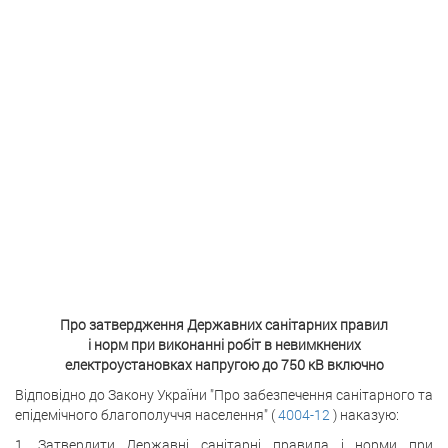
Про затвердження Державних санітарних правил
і норм при виконанні робіт в невимкнених
електроустановках напругою до 750 кВ включно
Відповідно до Закону України "Про забезпечення санітарного та
епідемічного благополуччя населення" (
4004-12
) наказую:
1. Затвердити Державні санітарні правила і норми при