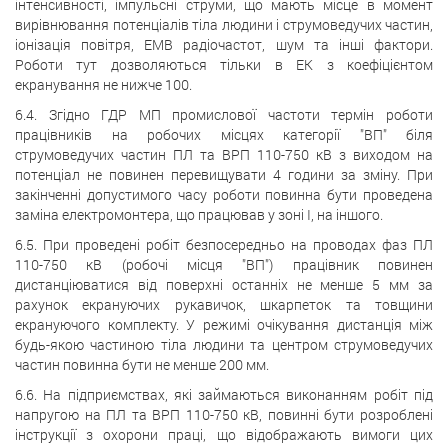
інтенсивності, імпульсні струми, що мають місце в момент
вирівнювання потенціалів тіла людини і струмоведучих частин,
іонізація повітря, ЕМВ радіочастот, шум та інші фактори.
Роботи тут дозволяються тільки в ЕК з коефіцієнтом
екранування не нижче 100.
6.4. Згідно ГДР МП промислової частоти термін роботи
працівників на робочих місцях категорії "ВП" біля
струмоведучих частин ПЛ та ВРП 110-750 кВ з виходом на
потенціал не повинен перевищувати 4 години за зміну. При
закінченні допустимого часу роботи повинна бути проведена
заміна електромонтера, що працював у зоні I, на іншого.
6.5. При проведені робіт безпосередньо на проводах фаз ПЛ
110-750 кВ (робочі місця "ВП") працівник повинен
дистанціюватися від поверхні останніх не менше 5 мм за
рахунок екрануючих рукавичок, шкарпеток та товщини
екрануючого комплекту. У режимі очікування дистанція між
будь-якою частиною тіла людини та центром струмоведучих
частин повинна бути не менше 200 мм.
6.6. На підприємствах, які займаються виконанням робіт під
напругою на ПЛ та ВРП 110-750 кВ, повинні бути розроблені
інструкції з охорони праці, що відображають вимоги цих