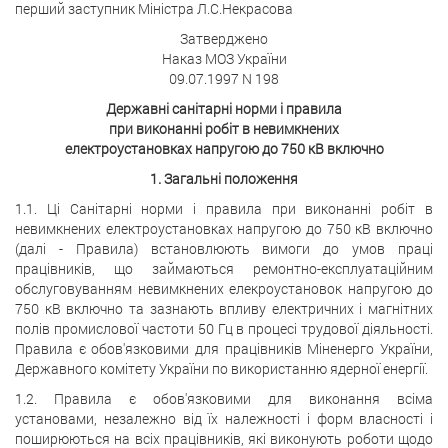
перший заступник Міністра Л.С.Некрасова
Затверджено
Наказ МОЗ України
09.07.1997 N 198
Державні санітарні норми і правила
при виконанні робіт в невимкнених
електроустановках напругою до 750 кВ включно
1. Загальні положення
1.1. Ці Санітарні норми і правила при виконанні робіт в
невимкнених електроустановках напругою до 750 кВ включно
(далі - Правила) встановлюють вимоги до умов праці
працівників, що займаються ремонтно-експлуатаційним
обслуговуванням невимкнених елекроустановок напругою до
750 кВ включно та зазнають впливу електричних і магнітних
полів промислової частоти 50 Гц в процесі трудової діяльності.
Правила є обов'язковими для працівників Міненерго України,
Державного комітету України по використанню ядерної енергії.
1.2. Правила є обов'язковими для виконання всіма
установами, незалежно від їх належності і форм власності і
поширюються на всіх працівників, які виконують роботи щодо