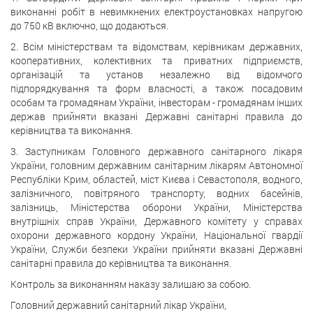
виконанні робіт в невимкнених електроустановках напругою
до 750 кВ включно, що додаються.
2. Всім міністерствам та відомствам, керівникам державних,
кооперативних, колективних та приватних підприємств,
організацій та установ незалежно від відомчого
підпорядкування та форм власності, а також посадовим
особам та громадянам України, інвесторам - громадянам інших
держав прийняти вказані Державні санітарні правила до
керівництва та виконання.
3. Заступникам Головного державного санітарного лікаря
України, головним державним санітарним лікарям Автономної
Республіки Крим, областей, міст Києва і Севастополя, водного,
залізничного, повітряного транспорту, водних басейнів,
залізниць, Міністерства оборони України, Міністерства
внутрішніх справ України, Державного комітету у справах
охорони державного кордону України, Національної гвардії
України, Служби безпеки України прийняти вказані Державні
санітарні правила до керівництва та виконання.
Контроль за виконанням наказу залишаю за собою.
Головний державний санітарний лікар України,