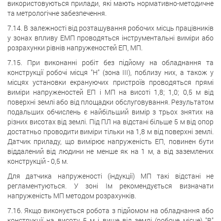
використовуються прилади, які мають нормативно-методичне
та метрологічне забезпечення.
7.14. В залежності від розташування робочих місць працівників
у зонах впливу ЕМП проводяться інструментальні виміри або
розрахунки рівнів напруженостей ЕП, МП.
7.15. При виконанні робіт без підйому на обладнання та
конструкції робочі місця "Н" (зона III), поблизу них, а також у
місцях установки екрануючих пристроїв проводяться прямі
виміри напруженостей ЕП і МП на висоті 1,8; 1,0; 0,5 м від
поверхні землі або від площадки обслуговування. Результатом
подальших обчислень є найбільший вимір з трьох знятих на
різних висотах від землі. Під ПЛ на відстані більше 5 м від опор
достатньо проводити виміри тільки на 1,8 м від поверхні землі.
Датчик приладу, що вимірює напруженість ЕП, повинен бути
віддалений від людини не менше як на 1 м, а від заземлених
конструкцій - 0,5 м.
Для датчика напруженості (індукції) МП такі відстані не
регламентуються. У зоні Iм рекомендується визначати
напруженість МП методом розрахунків.
7.16. Якщо виконується робота з підйомом на обладнання або
конструкції на висоту 5 м і вище від землі (робоче місце) "В"