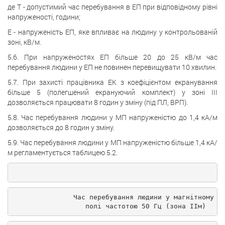
де T - допустимий час перебування в ЕП при відповідному рівні
напруженості, години;
E - напруженість ЕП, яке впливає на людину у контрольованій
зоні, кВ/м.
5.6. При напруженостях ЕП більше 20 до 25 кВ/м час
перебування людини у ЕП не повинен перевищувати 10 хвилин.
5.7. При захисті працівника ЕК з коефіцієнтом екранування
більше 5 (полегшений екрануючий комплект) у зоні III
дозволяється працювати 8 годин у зміну (під ПЛ, ВРП).
5.8. Час перебування людини у МП напруженістю до 1,4 кА/м
дозволяється до 8 годин у зміну.
5.9. Час перебування людини у МП напруженістю більше 1,4 кА/
м регламентується таблицею 5.2.
                                                    
               Час перебування людини у магнітному
                  полі частотою 50 Гц (зона IIм)