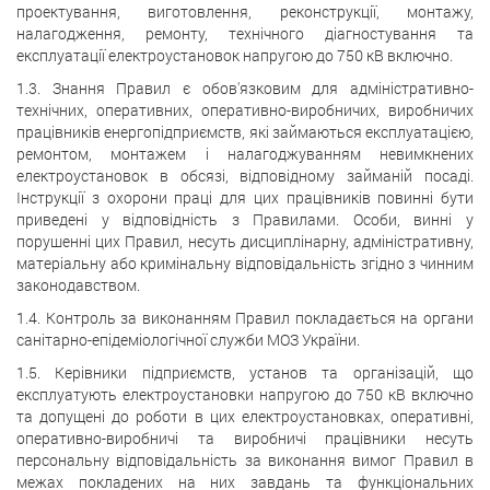
проектування, виготовлення, реконструкції, монтажу,
налагодження, ремонту, технічного діагностування та
експлуатації електроустановок напругою до 750 кВ включно.
1.3. Знання Правил є обов'язковим для адміністративно-
технічних, оперативних, оперативно-виробничих, виробничих
працівників енергопідприємств, які займаються експлуатацією,
ремонтом, монтажем і налагоджуванням невимкнених
електроустановок в обсязі, відповідному займаній посаді.
Інструкції з охорони праці для цих працівників повинні бути
приведені у відповідність з Правилами. Особи, винні у
порушенні цих Правил, несуть дисциплінарну, адміністративну,
матеріальну або кримінальну відповідальність згідно з чинним
законодавством.
1.4. Контроль за виконанням Правил покладається на органи
санітарно-епідеміологічної служби МОЗ України.
1.5. Керівники підприємств, установ та організацій, що
експлуатують електроустановки напругою до 750 кВ включно
та допущені до роботи в цих електроустановках, оперативні,
оперативно-виробничі та виробничі працівники несуть
персональну відповідальність за виконання вимог Правил в
межах покладених на них завдань та функціональних