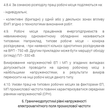
4.8.4. За ознакою розподілу праці робочі місця поділяються на:
- індивідуальні;
- колективні (бригадні) у одній або у декількох зонах впливу
ЕМП згідно з технологіями виконання робіт.
4.9. Робочі місця працівників енергопідприємств в
невимкненому одноманітному обладнанні називаються
типовими. Наприклад, типове робоче місце - комірка
роз'єднувача, - при наявності кількох однотипних роз'єднувачів
на ВРП - 750 кВ. Другим прикладом може бути маршрут обходу
(огляду) ПЛ - 330 кВ.
Вимірювання напруженостей ЕП і МП у згаданих випадках
допускається проводити на одному робочому місці з
найбільшими напруженостями, а результати вимірів
переносити на інші робочі місця даного типу.
4.10. Умови праці на типових робочих місцях за факторами ЕП,
МП промислової частоти повинні характеризуватися середніми
рівнями напруженостей (СРН).
5. Граничнодопустимі рівні напруженості
електромагнітного поля промислової частоти