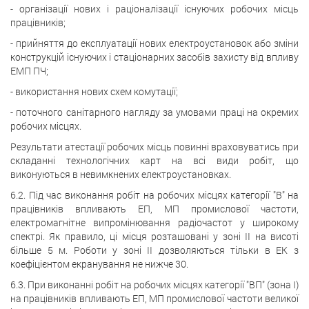
- організації нових і раціоналізації існуючих робочих місць
працівників;
- прийняття до експлуатації нових електроустановок або зміни
конструкцій існуючих і стаціонарних засобів захисту від впливу
ЕМП ПЧ;
- використання нових схем комутації;
- поточного санітарного нагляду за умовами праці на окремих
робочих місцях.
Результати атестації робочих місць повинні враховуватись при
складанні технологічних карт на всі види робіт, що
виконуються в невимкнених електроустановках.
6.2. Під час виконання робіт на робочих місцях категорії "В" на
працівників впливають ЕП, МП промислової частоти,
електромагнітне випромінювання радіочастот у широкому
спектрі. Як правило, ці місця розташовані у зоні II на висоті
більше 5 м. Роботи у зоні II дозволяються тільки в ЕК з
коефіцієнтом екранування не нижче 30.
6.3. При виконанні робіт на робочих місцях категорії "ВП" (зона I)
на працівників впливають ЕП, МП промислової частоти великої