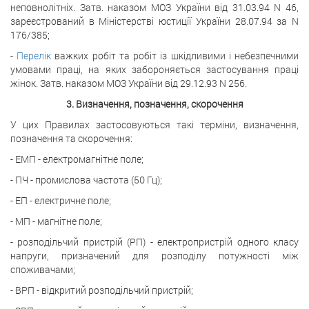
неповнолітніх. Затв. наказом МОЗ України від 31.03.94 N 46,
зареєстрований в Міністерстві юстиції України 28.07.94 за N
176/385;
-
Перелік
важких робіт та робіт із шкідливими і небезпечними
умовами праці, на яких забороняється застосування праці
жінок. Затв. наказом МОЗ України від 29.12.93 N 256.
3. Визначення, позначення, скорочення
У цих Правилах застосовуються такі терміни, визначення,
позначення та скорочення:
- ЕМП - електромагнітне поле;
- ПЧ - промислова частота (50 Гц);
- ЕП - електричне поле;
- МП - магнітне поле;
- розподільчий пристрій (РП) - електропристрій одного класу
напруги, призначений для розподілу потужності між
споживачами;
- ВРП - відкритий розподільчий пристрій;