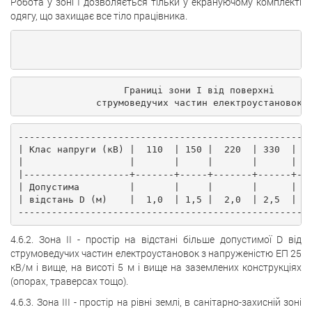
Робота у зоні I дозволяється тільки у екрануючому комплекті
одягу, що захищає все тіло працівника.
                                                    
                   Границі зони I від поверхні
              струмоведучих частин електроустановок.
----------------------------------------------------
| Клас напруги (кВ) |  110  | 150 |  220  | 330  | 4
|                   |       |     |       |      | 5
|-------------------+-------+-----+-------+------+--
| Допустима         |       |     |       |      |  
| відстань D (м)    |  1,0  | 1,5 |  2,0  | 2,5  | 3
----------------------------------------------------
4.6.2. Зона II - простір на відстані більше допустимої D від
струмоведучих частин електроустановок з напруженістю ЕП 25
кВ/м і вище, на висоті 5 м і вище на заземлених конструкціях
(опорах, траверсах тощо).
4.6.3. Зона III - простір на рівні землі, в санітарно-захисній зоні