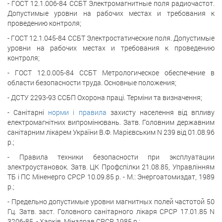
- ГОСТ 12.1.006-84 ССБТ Электромагнитные поля радиочастот.
Допустимые уровни на рабочих местах и требования к
проведению контроля;
- ГОСТ 12.1.045-84 ССБТ Электростатические поля. Допустимые
уровни на рабочих местах и требования к проведению
контроля;
- ГОСТ 12.0.005-84 ССБТ Метрологическое обеспечение в
области безопасности труда. Основные положения;
- ДСТУ 2293-93 ССБП Охорона праці. Терміни та визначення;
- Санітарні
норми і правила
захисту населення від впливу
електромагнітних випромінювань. Затв. Головним державним
санітарним лікарем України В.Ф. Марієвським N 239 від 01.08.96
р.;
- Правила техники безопасности при эксплуатации
электроустановок. Затв. ЦК Профспілки 21.08.85, Управлінням
ТБ і ПС Міненерго СРСР 10.09.85 р. - М.: Энергоатомиздат, 1989
р.;
- Предельно допустимые уровни магнитных полей частотой 50
Гц. Затв. заст. Головного санітарного лікаря СРСР 17.01.85 N
3206-85. - Харків. Мінздрав СРСР, 1985 р.;