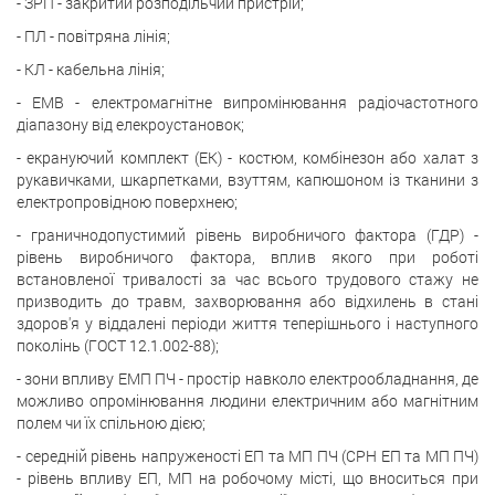
- ЗРП - закритий розподільчий пристрій;
- ПЛ - повітряна лінія;
- КЛ - кабельна лінія;
- ЕМВ - електромагнітне випромінювання радіочастотного
діапазону від елекроустановок;
- екрануючий комплект (ЕК) - костюм, комбінезон або халат з
рукавичками, шкарпетками, взуттям, капюшоном із тканини з
електропровідною поверхнею;
- граничнодопустимий рівень виробничого фактора (ГДР) -
рівень виробничого фактора, вплив якого при роботі
встановленої тривалості за час всього трудового стажу не
призводить до травм, захворювання або відхилень в стані
здоров'я у віддалені періоди життя теперішнього і наступного
поколінь (ГОСТ 12.1.002-88);
- зони впливу ЕМП ПЧ - простір навколо електрообладнання, де
можливо опромінювання людини електричним або магнітним
полем чи їх спільною дією;
- середній рівень напруженості ЕП та МП ПЧ (СРН ЕП та МП ПЧ)
- рівень впливу ЕП, МП на робочому місті, що вноситься при