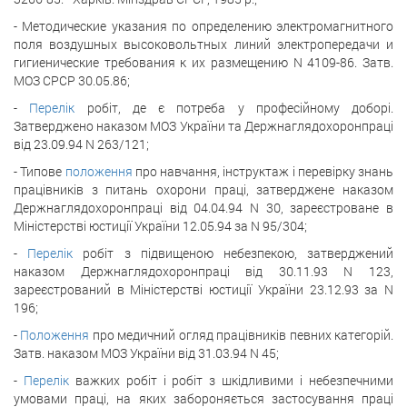
- Методические указания по определению электромагнитного
поля воздушных высоковольтных линий электропередачи и
гигиенические требования к их размещению N 4109-86. Затв.
МОЗ СРСР 30.05.86;
-
Перелік
робіт, де є потреба у професійному доборі.
Затверджено наказом МОЗ України та Держнаглядохоронпраці
від 23.09.94 N 263/121;
- Типове
положення
про навчання, інструктаж і перевірку знань
працівників з питань охорони праці, затверджене наказом
Держнаглядохоронпраці від 04.04.94 N 30, зареєстроване в
Міністерстві юстиції України 12.05.94 за N 95/304;
-
Перелік
робіт з підвищеною небезпекою, затверджений
наказом Держнаглядохоронпраці від 30.11.93 N 123,
зареєстрований в Міністерстві юстиції України 23.12.93 за N
196;
-
Положення
про медичний огляд працівників певних категорій.
Затв. наказом МОЗ України від 31.03.94 N 45;
-
Перелік
важких робіт і робіт з шкідливими і небезпечними
умовами праці, на яких забороняється застосування праці