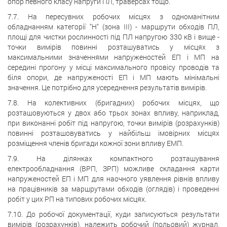
опор певного класу напруги ПЛ, траверсах тощо.
7.7. На пересувних робочих місцях з одноманітним
обладнанням категорії "Н" (зона III) - маршрути обходів ПЛ,
площі для чистки рослинності під ПЛ напругою 330 кВ і вище -
точки вимірів повинні розташуватись у місцях з
максимальними значеннями напруженостей ЕП і МП на
середині прогону у місці максимального провісу проводів та
біля опори, де напруженості ЕП і МП мають мінімальні
значення. Це потрібно для усереднення результатів вимірів.
7.8. На колективних (бригадних) робочих місцях, що
розташовуються у двох або трьох зонах впливу, наприклад,
при виконанні робіт під напругою, точки вимірів (розрахунків)
повинні розташовуватись у найбільш імовірних місцях
розміщення членів бригади кожної зони впливу ЕМП.
7.9. На ділянках компактного розташування
електрообладнання (ВРП, ЗРП) можливе складання карти
напруженостей ЕП і МП для наочного уявлення рівнів впливу
на працівників за маршрутами обходів (оглядів) і проведенні
робіт у цих РП на типових робочих місцях.
7.10. До робочої документації, куди записуються результати
вимірів (розрахунків), належить робочий (польовий) журнал,