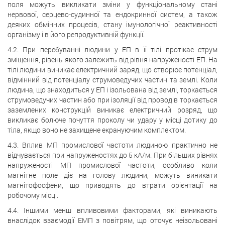
поля можуть викликати зміни у функціональному стані
нервової, серцево-судинної та ендокринної систем, а також
деяких обмінних процесів, стану імунологічної реактивності
організму і в його репродуктивній функції.
4.2. При перебуванні людини у ЕП в її тілі протікає струм
зміщення, рівень якого залежить від рівня напруженості ЕП. На
тілі людини виникає електричний заряд, що створює потенціал,
відмінний від потенціалу струмоведучих частин та землі. Коли
людина, що знаходиться у ЕП і ізольована від землі, торкається
струмоведучих частин або при ізоляції від проводів торкається
заземлених конструкцій виникає електричний розряд, що
викликає болюче почуття проколу чи удару у місці дотику до
тіла, якщо воно не захищене екрануючим комплектом.
4.3. Вплив МП промислової частоти людиною практично не
відчувається при напруженостях до 5 кА/м. При більших рівнях
напруженості МП промислової частоти, особливо коли
магнітне поле діє на голову людини, можуть виникати
магнітофосфени, що приводять до втрати орієнтації на
робочому місці.
4.4. Іншими менш впливовими факторами, які виникають
внаслідок взаємодії ЕМП з повітрям, що оточує неізольовані