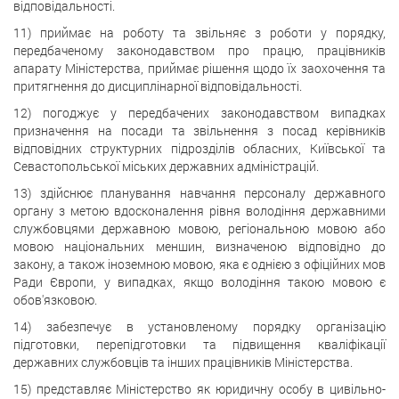
відповідальності.
11) приймає на роботу та звільняє з роботи у порядку,
передбаченому законодавством про працю, працівників
апарату Міністерства, приймає рішення щодо їх заохочення та
притягнення до дисциплінарної відповідальності.
12) погоджує у передбачених законодавством випадках
призначення на посади та звільнення з посад керівників
відповідних структурних підрозділів обласних, Київської та
Севастопольської міських державних адміністрацій.
13) здійснює планування навчання персоналу державного
органу з метою вдосконалення рівня володіння державними
службовцями державною мовою, регіональною мовою або
мовою національних меншин, визначеною відповідно до
закону, а також іноземною мовою, яка є однією з офіційних мов
Ради Європи, у випадках, якщо володіння такою мовою є
обов'язковою.
14) забезпечує в установленому порядку організацію
підготовки, перепідготовки та підвищення кваліфікації
державних службовців та інших працівників Міністерства.
15) представляє Міністерство як юридичну особу в цивільно-