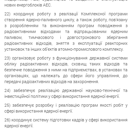
нових енергоблоків АЕС.
22) координує роботу з реалізації Комплексної програми
створення ядерно-паливного циклу, а також роботу, пов'язану
з розробленням та виконанням програм поводження з
радіоактивними відходами та відпрацьованим ядерним
паливом, тимчасового і довгострокового зберігання
радіоактивних відходів, зняття з експлуатації реакторних
установок та інших об'єктів атомно-промислового комплексу.
23) організовує роботу з функціонування державної системи
обліку радіоактивних відходів, сховищ таких відходів та
безпечне поводження з ними на підприємствах, в установах та
організаціях, що належать до сфери його управління, до
передачі радіоактивних відходів на захоронення.
24) забезпечує реалізацію державної науково-технічної та
інвестиційної політики у сфері використання ядерної енергії.
25) забезпечує розробку і реалізацію програм якості робіт у
сфері використання ядерної енергії.
26) координує систему підготовки кадрів у сфері використання
ядерної енергії.