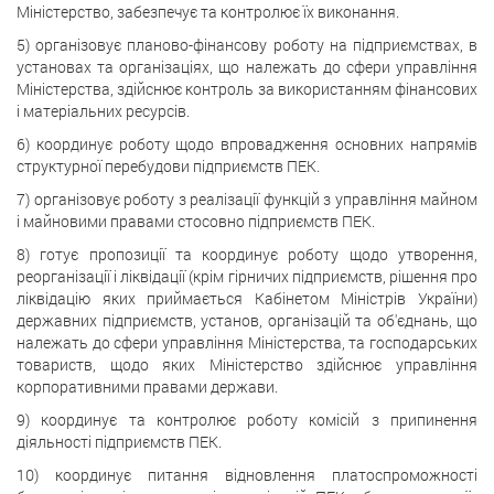
Міністерство, забезпечує та контролює їх виконання.
5) організовує планово-фінансову роботу на підприємствах, в
установах та організаціях, що належать до сфери управління
Міністерства, здійснює контроль за використанням фінансових
і матеріальних ресурсів.
6) координує роботу щодо впровадження основних напрямів
структурної перебудови підприємств ПЕК.
7) організовує роботу з реалізації функцій з управління майном
і майновими правами стосовно підприємств ПЕК.
8) готує пропозиції та координує роботу щодо утворення,
реорганізації і ліквідації (крім гірничих підприємств, рішення про
ліквідацію яких приймається Кабінетом Міністрів України)
державних підприємств, установ, організацій та об'єднань, що
належать до сфери управління Міністерства, та господарських
товариств, щодо яких Міністерство здійснює управління
корпоративними правами держави.
9) координує та контролює роботу комісій з припинення
діяльності підприємств ПЕК.
10) координує питання відновлення платоспроможності