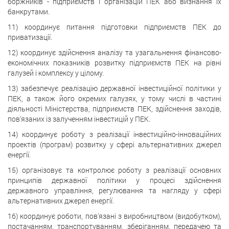
боржників - підприємств і організацій ПЕК або визнання їх
банкрутами.
11) координує питання підготовки підприємств ПЕК до
приватизації.
12) координує здійснення аналізу та узагальнення фінансово-
економічних показників розвитку підприємств ПЕК на рівні
галузей і комплексу у цілому.
13) забезпечує реалізацію державної інвестиційної політики у
ПЕК, а також його окремих галузях, у тому числі в частині
діяльності Міністерства, підприємств ПЕК, здійснення заходів,
пов'язаних із залученням інвестицій у ПЕК.
14) координує роботу з реалізації інвестиційно-інноваційних
проектів (програм) розвитку у сфері альтернативних джерел
енергії.
15) організовує та контролює роботу з реалізації основних
принципів державної політики у процесі здійснення
державного управління, регулювання та нагляду у сфері
альтернативних джерел енергії.
16) координує роботи, пов'язані з виробництвом (видобутком),
постачанням, транспортуванням, зберіганням, передачею та