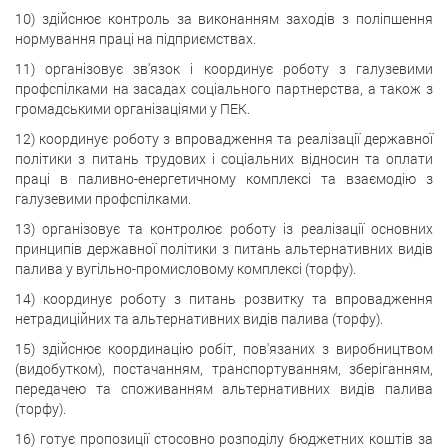
10) здійснює контроль за виконанням заходів з поліпшення
нормування праці на підприємствах.
11) організовує зв'язок і координує роботу з галузевими
профспілками на засадах соціального партнерства, а також з
громадськими організаціями у ПЕК.
12) координує роботу з впровадження та реалізації державної
політики з питань трудових і соціальних відносин та оплати
праці в паливно-енергетичному комплексі та взаємодію з
галузевими профспілками.
13) організовує та контролює роботу із реалізації основних
принципів державної політики з питань альтернативних видів
палива у вугільно-промисловому комплексі (торфу).
14) координує роботу з питань розвитку та впровадження
нетрадиційних та альтернативних видів палива (торфу).
15) здійснює координацію робіт, пов'язаних з виробництвом
(видобутком), постачанням, транспортуванням, зберіганням,
передачею та споживанням альтернативних видів палива
(торфу).
16) готує пропозиції стосовно розподілу бюджетних коштів за