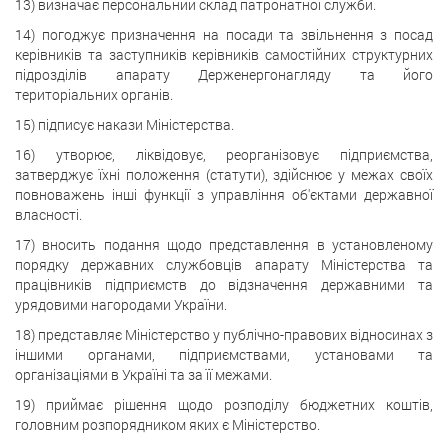
13) визначає персональний склад патронатної служби.
14) погоджує призначення на посади та звільнення з посад
керівників та заступників керівників самостійних структурних
підрозділів апарату Держенергонагляду та його
територіальних органів.
15) підписує накази Міністерства.
16) утворює, ліквідовує, реорганізовує підприємства,
затверджує їхні положення (статути), здійснює у межах своїх
повноважень інші функції з управління об'єктами державної
власності.
17) вносить подання щодо представлення в установленому
порядку державних службовців апарату Міністерства та
працівників підприємств до відзначення державними та
урядовими нагородами України.
18) представляє Міністерство у публічно-правових відносинах з
іншими органами, підприємствами, установами та
організаціями в Україні та за її межами.
19) приймає рішення щодо розподілу бюджетних коштів,
головним розпорядником яких є Міністерство.