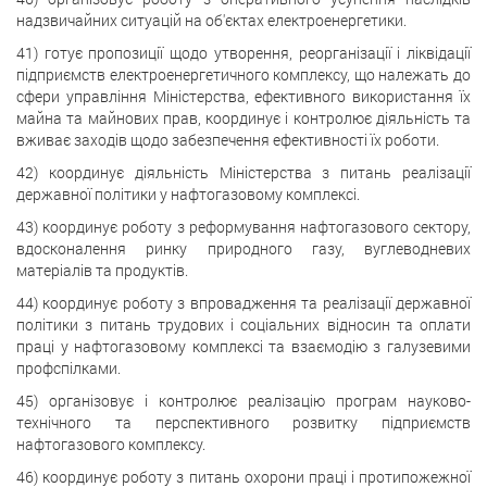
надзвичайних ситуацій на об'єктах електроенергетики.
41) готує пропозиції щодо утворення, реорганізації і ліквідації
підприємств електроенергетичного комплексу, що належать до
сфери управління Міністерства, ефективного використання їх
майна та майнових прав, координує і контролює діяльність та
вживає заходів щодо забезпечення ефективності їх роботи.
42) координує діяльність Міністерства з питань реалізації
державної політики у нафтогазовому комплексі.
43) координує роботу з реформування нафтогазового сектору,
вдосконалення ринку природного газу, вуглеводневих
матеріалів та продуктів.
44) координує роботу з впровадження та реалізації державної
політики з питань трудових і соціальних відносин та оплати
праці у нафтогазовому комплексі та взаємодію з галузевими
профспілками.
45) організовує і контролює реалізацію програм науково-
технічного та перспективного розвитку підприємств
нафтогазового комплексу.
46) координує роботу з питань охорони праці і протипожежної