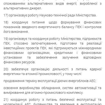
споживанням альтернативних видів енергії, виробленої з
альтернативних джерел.
17) організовує роботу Науково-технічної ради Міністерства.
18) координує питання щодо формування фінансових
показників зведеного енергетичного балансу ПЕК і контролює
його виконання.
19) організовує та координує роботу Міністерства, підприємств
ПЕК, стосовно започаткування, підготовки та реалізації
інвестиційних проектів ПЕК, які підтримуються міжнародними
фінансовими організаціями, кредитними і фінансовими
установами та забезпечення залучення відповідних
фінансових ресурсів.
20) забезпечує організацію діяльності з питань ядерної
енергетики та атомної промисловості, у тому числі:
продовження терміну експлуатації діючих енергоблоків АЕС;
освоєння виробництва обладнання, систем автоматизації та
вимірювання для атомно-промислового комплексу.
21) координує роботу з питань безпечної експлуатації та
модернізації АЕС, будівництва та введення в експлуатацію