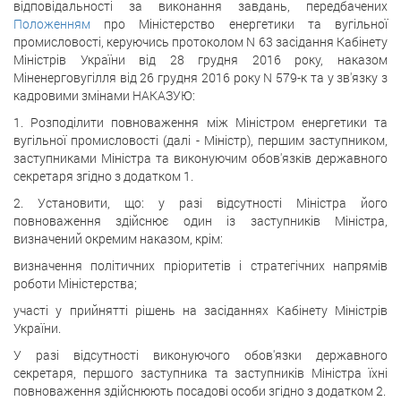
відповідальності за виконання завдань, передбачених
Положенням
про Міністерство енергетики та вугільної
промисловості, керуючись протоколом N 63 засідання Кабінету
Міністрів України від 28 грудня 2016 року, наказом
Міненерговугілля від 26 грудня 2016 року N 579-к та у зв'язку з
кадровими змінами НАКАЗУЮ:
1. Розподілити повноваження між Міністром енергетики та
вугільної промисловості (далі - Міністр), першим заступником,
заступниками Міністра та виконуючим обов'язків державного
секретаря згідно з додатком 1.
2. Установити, що: у разі відсутності Міністра його
повноваження здійснює один із заступників Міністра,
визначений окремим наказом, крім:
визначення політичних пріоритетів і стратегічних напрямів
роботи Міністерства;
участі у прийнятті рішень на засіданнях Кабінету Міністрів
України.
У разі відсутності виконуючого обов'язки державного
секретаря, першого заступника та заступників Міністра їхні
повноваження здійснюють посадові особи згідно з додатком 2.