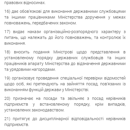
правових відносинах.
16) дає обов'язкові для виконання державними службовцями
та іншими працівниками Міністерства доручення у межах
повноважень, передбачених законом.
17) видає накази організаційно-розпорядчого характеру з
питань, що належать до його повноважень, та контролює їх
виконання.
18) вносить подання Міністрові щодо представлення в
установленому порядку державних службовців та інших
працівників апарату Міністерства до відзначення державними
та урядовими нагородами.
19) організовує проведення спеціальної перевірки відомостей
щодо осіб, які претендують на зайняття посад, пов'язаних із
виконанням функцій держави у Міністерстві.
20) призначає на посади та звільняє з посад керівників
підприємств у встановленому порядку, крім випадків,
установлених законодавством.
21) притягує до дисциплінарної відповідальності керівників
підприємств.