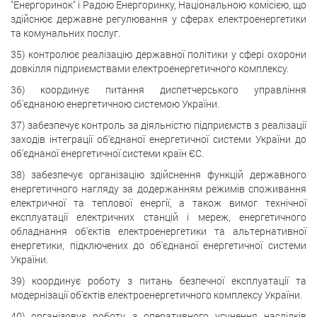
"Енергоринок" і Радою Енергоринку, Національною комісією, що
здійснює державне регулювання у сферах електроенергетики
та комунальних послуг.
35) контролює реалізацію державної політики у сфері охорони
довкілля підприємствами електроенергетичного комплексу.
36) координує питання диспетчерського управління
об'єднаною енергетичною системою України.
37) забезпечує контроль за діяльністю підприємств з реалізації
заходів інтеграції об'єднаної енергетичної системи України до
об'єднаної енергетичної системи країн ЄС.
38) забезпечує організацію здійснення функцій державного
енергетичного нагляду за додержанням режимів споживання
електричної та теплової енергії, а також вимог технічної
експлуатації електричних станцій і мереж, енергетичного
обладнання об'єктів електроенергетики та альтернативної
енергетики, підключених до об'єднаної енергетичної системи
України.
39) координує роботу з питань безпечної експлуатації та
модернізації об'єктів електроенергетичного комплексу України.
40) організовує роботу з оперативного усунення наслідків