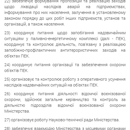
22) забезпечує формування пропозицій та реалізацію заходів
щодо ліквідації наслідків аварій на підприємствах,
інформування про них населення, залучення в установленому
законом порядку до цих робіт інших підприємств, установ та
організацій, а також населення.
23) координує питання щодо запобігання надзвичайним
ситуаціям у паливно-енергетичному комплексі (далі - ПЕК),
координує та контролює діяльність, пов'язану з реалізацією
запобіжно-профілактичних антитерористичних заходів на
об'єктах ПЕК.
24) координує питання організації та забезпечення охорони
об'єктів ПЕК.
25) організовує та контролює роботу з оперативного усунення
наслідків надзвичайних ситуацій на об'єктах ПЕК.
26) координує питання діяльності відомчої воєнізованої
охорони, здійснює загальне керівництво та контроль за
діяльністю підрозділів відомчої воєнізованої охорони
Міністерства.
27) організовує роботу Науково-технічної ради Міністерства.
28) забезпечує взаємодію Міністерства з місцевими органами