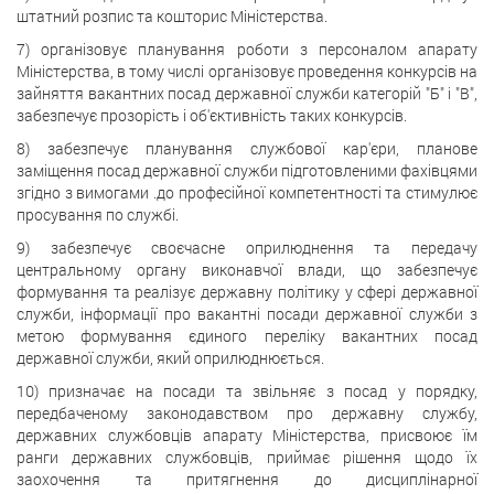
штатний розпис та кошторис Міністерства.
7) організовує планування роботи з персоналом апарату
Міністерства, в тому числі організовує проведення конкурсів на
зайняття вакантних посад державної служби категорій "Б" і "В",
забезпечує прозорість і об'єктивність таких конкурсів.
8) забезпечує планування службової кар'єри, планове
заміщення посад державної служби підготовленими фахівцями
згідно з вимогами .до професійної компетентності та стимулює
просування по службі.
9) забезпечує своєчасне оприлюднення та передачу
центральному органу виконавчої влади, що забезпечує
формування та реалізує державну політику у сфері державної
служби, інформації про вакантні посади державної служби з
метою формування єдиного переліку вакантних посад
державної служби, який оприлюднюється.
10) призначає на посади та звільняє з посад у порядку,
передбаченому законодавством про державну службу,
державних службовців апарату Міністерства, присвоює їм
ранги державних службовців, приймає рішення щодо їх
заохочення та притягнення до дисциплінарної