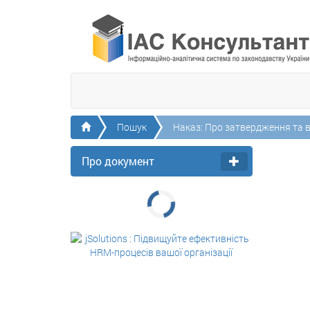
Головна
Пошук
Наказ: Про затвердження та в
Про документ