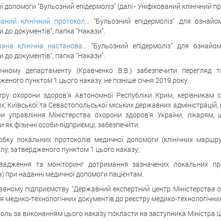
ї допомоги "Бульозний епідермоліз" (далі - Уніфікований клінічний п
ваний клінічний протокол
... "Бульозний епідермоліз" для ознайо
 до документів", папка "Накази".
ана клінічна настанова
... "Бульозний епідермоліз" для ознайом
 до документів", папка "Накази".
чному департаменту (Кравченко В.В.) забезпечити перегляд та
женого пунктом 1 цього наказу, не пізніше січня 2019 року.
стру охорони здоров'я Автономної Республіки Крим, керівникам с
х, Київської та Севастопольської міських державних адміністрацій,
и управління Міністерства охорони здоров'я України, лікарям, 
и як фізичні особи-підприємці, забезпечити:
обку локальних протоколів медичної допомоги (клінічних маршруті
лу, затвердженого пунктом 1 цього наказу;
вадження та моніторинг дотримання зазначених локальних про
а) при наданні медичної допомоги пацієнтам.
авному підприємству "Державний експертний центр Міністерства охо
я медико-технологічних документів до реєстру медико-технологічних
роль за виконанням цього наказу покласти на заступника Міністра 