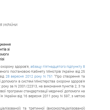
Я УКРАЇНИ
дження
тів зі
помоги
ізі
 охорону здоров'я,
абзацу п'ятнадцятого підпункту 8
ного постановою Кабінету Міністрів України від 25
 від
28 вересня 2012 року N 751
"Про створення та
 допомоги в системі Міністерства охорони здоров'я
2 року за N 2001/22313, на виконання пунктів 2, 3 та
зевої програми стандартизації медичної допомоги на
я України від 16 вересня 2011 року N 597, з метою
іалізованої) та третинної (високоспеціалізованої)