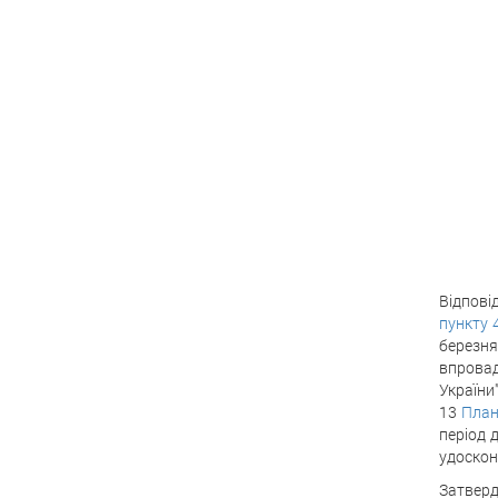
Відпові
пункту 
березня
впровад
України
13
План
період 
удоскон
Затверд