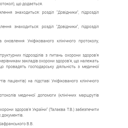
ротокол), що додається.
млення знаходиться: розділ "Довідники", підрозділ
лення знаходиться: розділ "Довідники", підрозділ
 оновлення Уніфікованого клінічного протоколу,
труктурних підрозділів з питань охорони здоров'я
 керівникам закладів охорони здоров'я, що належать
що провадять господарську діяльність з медичної
в пацієнтів) на підставі Уніфікованого клінічного
токолів медичної допомоги (клінічних маршрутів
рони здоров'я України" (Талаєва Т.В.) забезпечити
 документів.
Шафранського В.В.