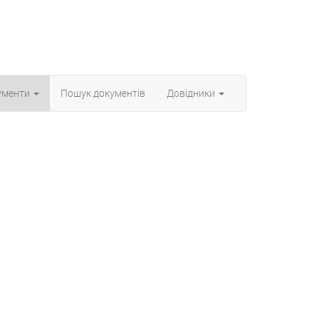
ументи
Пошук документiв
Довiдники