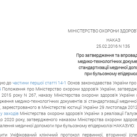
МІНІСТЕРСТВО ОХОРОНИ ЗДОРОВ'
НАКАЗ
25.02.2016 N 135
Про затвердження та впрова
медико-технологічних докумен
стандартизації медичної до
при бульозному епідермол
дно до
частини першої статті 14-1
Основ законодавства України про
4
Положення про Міністерство охорони здоров'я України, затвердже
 2015 року N 267, наказу Міністерства охорони здоров'я України
ження медико-технологічних документів зі стандартизації медичної
", зареєстрованого в Міністерстві юстиції України 29 листопада 201
у заходів
Міністерства охорони здоров'я України з реалізації Галу
до 2020 року, затвердженого наказом Міністерства охорони здоров'
алення медичної допомоги при бульозному епідермолізі НАКАЗУЮ:
ити Уніфікований клінічний протокол первинної, вторинної (спец