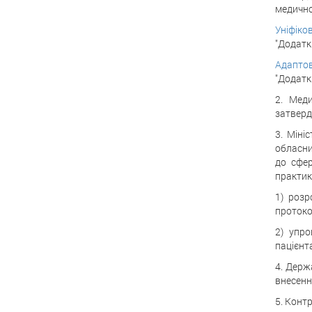
медично
Уніфіко
"Додатки
Адаптов
"Додатки
2. Меди
затверд
3. Міні
обласни
до сфер
практик
1) розр
протоко
2) упро
пацієнт
4. Держ
внесенн
5. Конт