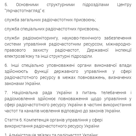
5. Основними структурними підрозділами Центру
"Укрчастотнагляд" є:
служба загальних радіочастотних присвоєнь;
служба спеціальних радіочастотних присвоєнь;
служби радіомоніторингу, науково-технічного забезпечення
системи управління радіочастотним ресурсом, міжнародно-
правового захисту радіочастот, Державної інспекції
електрозв'язку та інші структурні підрозділи.
6. Інші спеціально уповноважені органи виконавчої влади
здійснюють функції державного управління у сфері
радіочастотного ресурсу в межах повноважень, визначених
законами України.
7. Національна рада України з питань телебачення і
радіомовлення здійснює повноваження щодо управління у
сфері радіочастотного ресурсу України в частині використання
частот та каналів мовлення відповідно до законів України.
Стаття 6. Компетенція органів управління у сфері
використання радіочастотного ресурсу України
1. Адміністрація зв'язку та радіочастот України: