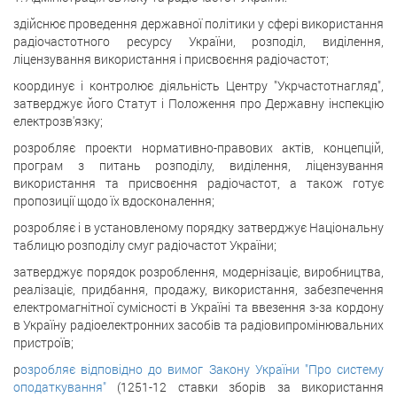
здійснює проведення державної політики у сфері використання
радіочастотного ресурсу України, розподіл, виділення,
ліцензування використання і присвоєння радіочастот;
координує і контролює діяльність Центру "Укрчастотнагляд",
затверджує його Статут і Положення про Державну інспекцію
електрозв'язку;
розробляє проекти нормативно-правових актів, концепцій,
програм з питань розподілу, виділення, ліцензування
використання та присвоєння радіочастот, а також готує
пропозиції щодо їх вдосконалення;
розробляє і в установленому порядку затверджує Національну
таблицю розподілу смуг радіочастот України;
затверджує порядок розроблення, модернізаціє, виробництва,
реалізаціє, придбання, продажу, використання, забезпечення
електромагнітної сумісності в Україні та ввезення з-за кордону
в Україну радіоелектронних засобів та радіовипромінювальних
пристроїв;
р
озробляє відповідно до вимог Закону України "Про систему
оподаткування"
(1251-12 ставки зборів за використання