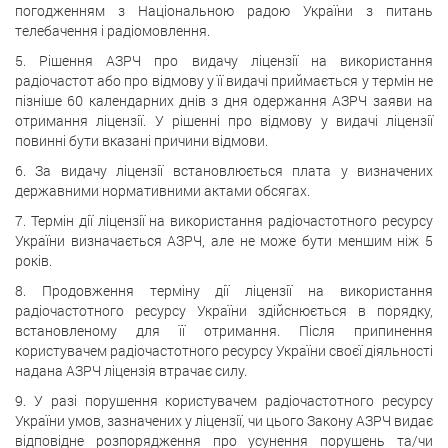
погодженням з Національною радою України з питань
телебачення і радіомовлення.
5. Рішення АЗРЧ про видачу ліцензії на використання
радіочастот або про відмову у її видачі приймається у термін не
пізніше 60 календарних днів з дня одержання АЗРЧ заяви на
отримання ліцензії. У рішенні про відмову у видачі ліцензії
повинні бути вказані причини відмови.
6. За видачу ліцензії встановлюється плата у визначених
державними нормативними актами обсягах.
7. Термін дії ліцензії на використання радіочастотного ресурсу
України визначається АЗРЧ, але не може бути меншим ніж 5
років.
8. Продовження терміну дії ліцензії на використання
радіочастотного ресурсу України здійснюється в порядку,
встановленому для її отримання. Після припинення
користувачем радіочастотного ресурсу України своєї діяльності
надана АЗРЧ ліцензія втрачає силу.
9. У разі порушення користувачем радіочастотного ресурсу
України умов, зазначених у ліцензії, чи цього Закону АЗРЧ видає
відповідне розпорядження про усунення порушень та/чи