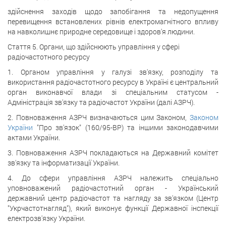
здійснення заходів щодо запобігання та недопущення
перевищення встановлених рівнів електромагнітного впливу
на навколишнє природне середовище і здоров'я людини.
Стаття 5. Органи, що здійснюють управління у сфері
радіочастотного ресурсу
1. Органом управління у галузі зв'язку, розподілу та
використання радіочастотного ресурсу в Україні є центральний
орган виконавчої влади зі спеціальним статусом -
Адміністрація зв'язку та радіочастот України (далі АЗРЧ).
2. Повноваження АЗРЧ визначаються цим Законом,
Законом
України
"Про зв'язок" (160/95-ВР) та іншими законодавчими
актами України.
3. Повноваження АЗРЧ покладаються на Державний комітет
зв'язку та інформатизації України.
4. До сфери управління АЗРЧ належить спеціально
уповноважений радіочастотний орган - Український
державний центр радіочастот та нагляду за зв'язком (Центр
"Укрчастотнагляд"), який виконує функції Державної інспекції
електрозв'язку України.