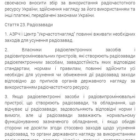
своєчасно вносити збір за використання радіочастотного
ресурсу України, здійснення нагляду за його використанням та
інші платежі, передбачені законами України.
Стаття 23. Радіозавади
1. АЗРЧ і Центр "Укрчастотнагляд" повинні вживати необхідних
заходів для усунення радіозавад.
2. Власники радіоелектронних засобів і
радіовипромінювальних пристроїв, які створюють радіозавади
радіоелектронним засобам, завадостійкість яких відповідає
стандартам, нормам і правилам, повинні здійснити усі
необхідні для усунення чи обмеження дії радіозавад заходи
відповідно до приписів органів державного нагляду за
використанням радіочастотного ресурсу.
3. Якщо радіоелектронні засоби і радіовипромінювальні
пристрої, що створюють радіозавади, та обладнання, що
відчуває ці радіозавади, задовольняють відповідні норми і
вимоги, але ці радіозавади заважають нормальному
функціонуванню зазначеного обладнання, і якщо обидві
сторони не досягли згоди стосовно заходів щодо усунення
радіозавад, то органи державного нагляду за використанням