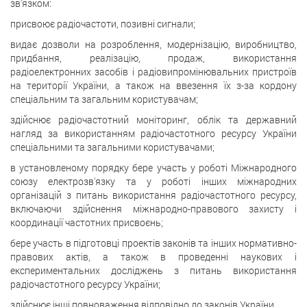
зв'язком:
присвоює радіочастоти, позивні сигнали;
видає дозволи на розроблення, модернізацію, виробництво,
придбання, реалізацію, продаж, використання
радіоелектронних засобів і радіовипромінювальних пристроїв
на території України, а також на ввезення їх з-за кордону
спеціальним та загальним користувачам;
здійснює радіочастотний моніторинг, облік та державний
нагляд за використанням радіочастотного ресурсу України
спеціальними та загальними користувачами;
в установленому порядку бере участь у роботі Міжнародного
союзу електрозв'язку та у роботі інших міжнародних
організацій з питань використання радіочастотного ресурсу,
включаючи здійснення міжнародно-правового захисту і
координації частотних присвоєнь;
бере участь в підготовці проектів законів та інших нормативно-
правових актів, а також в проведенні наукових і
експериментальних досліджень з питань використання
радіочастотного ресурсу України;
здійснює інші повноваження відповідно до законів України.