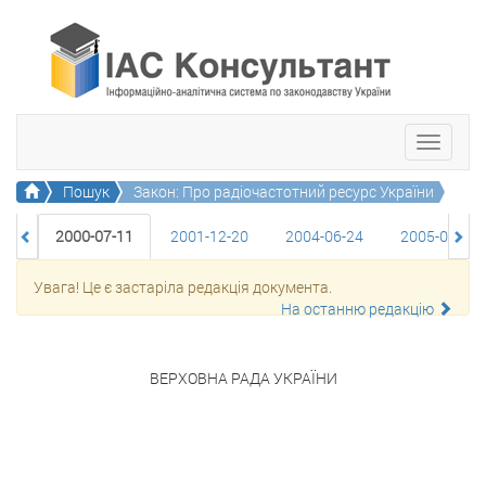
Toggle
navigati
Головна
Пошук
Закон: Про радіочастотний ресурс України
2000-07-11
2001-12-20
2004-06-24
2005-03-25
2017-12-07
2018-09-06
Увага! Це є застаріла редакція документа.
На останню редакцію
ВЕРХОВНА РАДА УКРАЇНИ