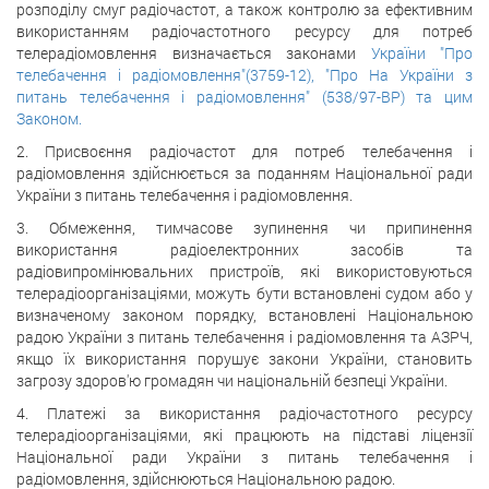
розподілу смуг радіочастот, а також контролю за ефективним
використанням радіочастотного ресурсу для потреб
телерадіомовлення визначається законами
України "Про
телебачення і радіомовлення"(3759-12), "Про На
України з
питань телебачення і радіомовлення" (538/97-ВР) та цим
Законом.
2. Присвоєння радіочастот для потреб телебачення і
радіомовлення здійснюється за поданням Національної ради
України з питань телебачення і радіомовлення.
3. Обмеження, тимчасове зупинення чи припинення
використання радіоелектронних засобів та
радіовипромінювальних пристроїв, які використовуються
телерадіоорганізаціями, можуть бути встановлені судом або у
визначеному законом порядку, встановлені Національною
радою України з питань телебачення і радіомовлення та АЗРЧ,
якщо їх використання порушує закони України, становить
загрозу здоров'ю громадян чи національній безпеці України.
4. Платежі за використання радіочастотного ресурсу
телерадіоорганізаціями, які працюють на підставі ліцензії
Національної ради України з питань телебачення і
радіомовлення, здійснюються Національною радою.