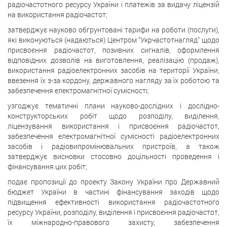
радіочастотного ресурсу України і платежів за видачу ліцензій
на використання радіочастот;
затверджує науково обгрунтовані тарифи на роботи (послуги),
які виконуються (надаються) Центром "Укрчастотнагляд" щодо
присвоєння радіочастот, позивних сигналів, оформлення
відповідних дозволів на виготовлення, реалізацію (продаж),
використання радіоелектронних засобів на території України,
ввезення їх з-за кордону, державного нагляду за їх роботою та
забезпечення електромагнітної сумісності;
узгоджує тематичні плани науково-дослідних і дослідно-
конструкторських робіт щодо розподілу, виділення,
ліцензування використання і присвоєння радіочастот,
забезпечення електромагнітної сумісності радіоелектронних
засобів і радіовипромінювальних пристроїв, а також
затверджує висновки стосовно доцільності проведення і
фінансування цих робіт;
подає пропозиції до проекту Закону України про Державний
бюджет України в частині фінансування заходів щодо
підвищення ефективності використання радіочастотного
ресурсу України, розподілу, виділення і присвоєння радіочастот,
їх міжнародно-правового захисту, забезпечення