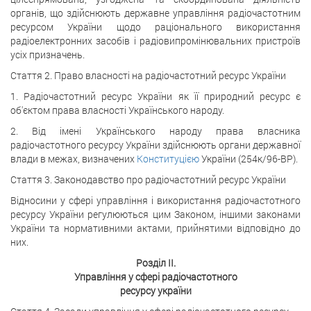
органів, що здійснюють державне управління радіочастотним
ресурсом України щодо раціонального використання
радіоелектронних засобів і радіовипромінювальних пристроїв
усіх призначень.
Стаття 2. Право власності на радіочастотний ресурс України
1. Радіочастотний ресурс України як її природний ресурс є
об'єктом права власності Українського народу.
2. Від імені Українського народу права власника
радіочастотного ресурсу України здійснюють органи державної
влади в межах, визначених
Конституцією
України (254к/96-ВР).
Стаття 3. Законодавство про радіочастотний ресурс України
Відносини у сфері управління і використання радіочастотного
ресурсу України регулюються цим Законом, іншими законами
України та нормативними актами, прийнятими відповідно до
них.
Розділ II.
Управління у сфері радіочастотного
ресурсу україни