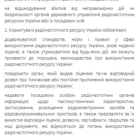
на відшкодування збитків від неправомірних дій чи
бездіяльності органів державного управління радіочастотним
ресурсом України або їх посадових осіб.
2. Користувачі радіочастотного ресурсу України зобов'язані:
додержуватися стандартів, норм і правил у сфері
використання радіочастотного ресурсу України, умов наданої
ліцензії, а також утримуватися від будь-яких дій, які можуть
призвести до порушень законодавства про використання
радіочастотного ресурсу України;
повідомити орган, який видав ліцензію та/чи відповідний
дозвіл про тимчасове або постійне припинення використання
радіочастотного ресурсу України;
надавати посадовим особам радіочастотних органів
інформацію щодо тактико-технічних характеристик,
застосування, розміщення радіоелектронних засобів та
радіовипромінювальних пристроїв, а також пред'являти за їх
вимогою відповідні ліцензії, дозволи, сертифікати, свідоцтва та
інші документи, які відносяться до питань використання
радіочастотного ресурсу України;