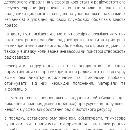
державного управління у сфері використання радіочастотного
ресурсу України (керівники та їх заступники, а також інші
працівники цих органів, спеціально уповноважені наказами їх
керівників) відповідно до своїх службових обов'язків мають
право:
на доступ у приміщення з метою перевірки розміщених у них
радіоелектронних засобів і радіовипромінювальних пристроїв,
на використання яких видано або необхідно отримати дозвіл, а
також у випадку, коли зазначені засоби чи пристрої створюють
радіозавади;
перевіряти додержання актів законодавства та інших
нормативних актів про використання радіочастотного ресурсу
всіма без винятку юридичними та фізичними особами,
отримувати від них необхідні пояснення, матеріали та
інформацію;
в межах своїх повноважень надавати обов'язкові для
виконання розпорядження (приписи) про усунення порушень і
недоліків у сфері використання радіочастотного ресурсу;
в порядку, встановленому законом, обмежувати, тимчасово
зупиняти чи припиняти використання радіоелектронних
засобів і радіовипромінювальних пристроїв, які не