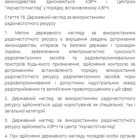
законодавства здійснюються АЗРЧ і Центром
"Укрчастотнагляд" у порядку, встановленому АЗРЧ.
Стаття 18. Державний нагляд за використанням
радіочастотного ресурсу
1. Метою державного нагляду за використанням
радіочастотного ресурсу є вирішення завдань дотримання
законодавства, інтересів та безпеки держави і громадян
України, забезпечення електромагнітної сумісності
радіоелектронних засобів та радіовипромінювальних
пристроїв будь-якого призначення, здійснення контролю за
дотриманням встановленого порядку використання
радіочастотного ресурсу, радіоелектронних засобів, норм
радіовипромінювання і допустимих індустріальних завад
радіоприйманню та запобігання правопорушенням у цій сфері.
2. Державний нагляд за використанням радіочастотного
ресурсу здійснюється щодо користувачів як спеціальної, так і
загальної категорій.
3. Державний нагляд за використанням радіочастотного
ресурсу здійснюють АЗРЧ та Центр "Укрчастотнагляд".
4. При здійсненні державного нагляду посадові особи органів