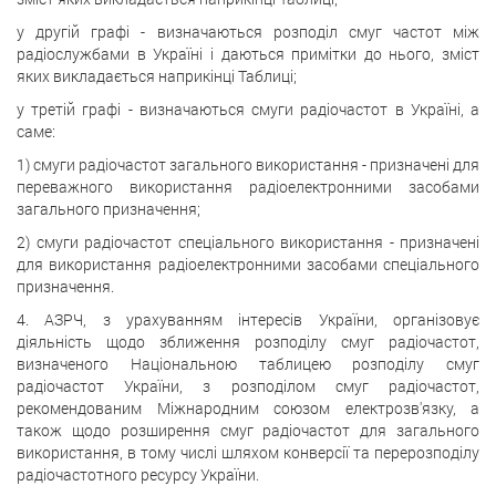
у другій графі - визначаються розподіл смуг частот між
радіослужбами в Україні і даються примітки до нього, зміст
яких викладається наприкінці Таблиці;
у третій графі - визначаються смуги радіочастот в Україні, а
саме:
1) смуги радіочастот загального використання - призначені для
переважного використання радіоелектронними засобами
загального призначення;
2) смуги радіочастот спеціального використання - призначені
для використання радіоелектронними засобами спеціального
призначення.
4. АЗРЧ, з урахуванням інтересів України, організовує
діяльність щодо зближення розподілу смуг радіочастот,
визначеного Національною таблицею розподілу смуг
радіочастот України, з розподілом смуг радіочастот,
рекомендованим Міжнародним союзом електрозв'язку, а
також щодо розширення смуг радіочастот для загального
використання, в тому числі шляхом конверсії та перерозподілу
радіочастотного ресурсу України.