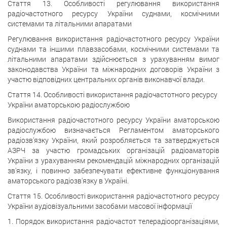
Стаття 13. Особливості регулювання використання
радіочастотного ресурсу України суднами, космічними
системами та літальними апаратами
Регулювання використання радіочастотного ресурсу України
суднами та іншими плавзасобами, космічними системами та
літальними апаратами здійснюється з урахуванням вимог
законодавства України та міжнародних договорів України з
участю відповідних центральних органів виконавчої влади.
Стаття 14. Особливості використання радіочастотного ресурсу
України аматорською радіослужбою
Використання радіочастотного ресурсу України аматорською
радіослужбою визначається Регламентом аматорського
радіозв'язку України, який розробляється та затверджується
АЗРЧ за участю громадських організацій радіоаматорів
України з урахуванням рекомендацій міжнародних організацій
зв'язку, і повинно забезпечувати ефективне функціонування
аматорського радіозв'язку в Україні.
Стаття 15. Особливості використання радіочастотного ресурсу
України аудіовізуальними засобами масової інформації
1. Порядок використання радіочастот телерадіоорганізаціями,