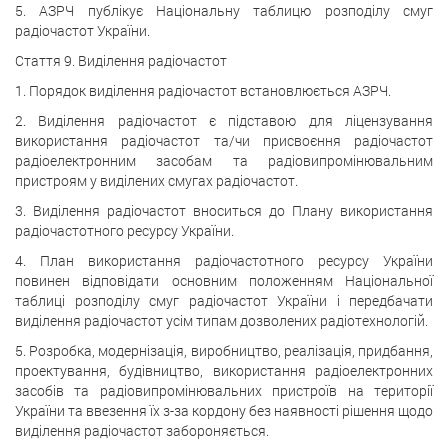
5. АЗРЧ публікує Національну таблицю розподілу смуг
радіочастот України.
Стаття 9. Виділення радіочастот
1. Порядок виділення радіочастот встановлюється АЗРЧ.
2. Виділення радіочастот є підставою для ліцензування
використання радіочастот та/чи присвоєння радіочастот
радіоелектронним засобам та радіовипромінювальним
пристроям у виділених смугах радіочастот.
3. Виділення радіочастот вноситься до Плану використання
радіочастотного ресурсу України.
4. План використання радіочастотного ресурсу України
повинен відповідати основним положенням Національної
таблиці розподілу смуг радіочастот України і передбачати
виділення радіочастот усім типам дозволених радіотехнологій.
5. Розробка, модернізація, виробництво, реалізація, придбання,
проектування, будівництво, використання радіоелектронних
засобів та радіовипромінювальних пристроїв на території
України та ввезення їх з-за кордону без наявності рішення щодо
виділення радіочастот забороняється.