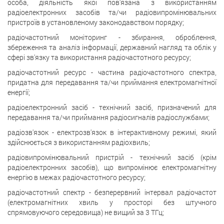
особа, діяльність якої пов'язана з використанням
радіоелектронних засобів та/чи радіовипромінювальних
пристроїв в установленому законодавством порядку;
радіочастотний моніторинг - збирання, оброблення,
збереження та аналіз інформації, державний нагляд та облік у
сфері зв'язку та використання радіочастотного ресурсу;
радіочастотний ресурс - частина радіочастотного спектра,
придатна для передавання та/чи приймання електромагнітної
енергії;
радіоелектронний засіб - технічний засіб, призначений для
передавання та/чи приймання радіосигналів радіослужбами;
радіозв'язок - електрозв'язок в інтерактивному режимі, який
здійснюється з використанням радіохвиль;
радіовипромінювальний пристрій - технічний засіб (крім
радіоелектронних засобів), що випромінює електромагнітну
енергію в межах радіочастотного ресурсу;
радіочастотний спектр - безперервний інтервал радіочастот
(електромагнітних хвиль у просторі без штучного
спрямовуючого середовища) не вищий за 3 ТГц;