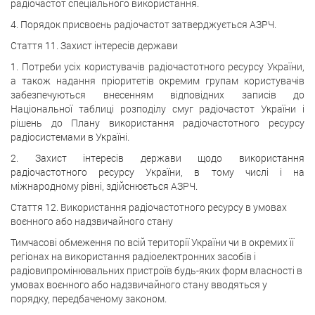
радіочастот спеціального використання.
4. Порядок присвоєнь радіочастот затверджується АЗРЧ.
Стаття 11. Захист інтересів держави
1. Потреби усіх користувачів радіочастотного ресурсу України,
а також надання пріоритетів окремим групам користувачів
забезпечуються внесенням відповідних записів до
Національної таблиці розподілу смуг радіочастот України і
рішень до Плану використання радіочастотного ресурсу
радіосистемами в Україні.
2. Захист інтересів держави щодо використання
радіочастотного ресурсу України, в тому числі і на
міжнародному рівні, здійснюється АЗРЧ.
Стаття 12. Використання радіочастотного ресурсу в умовах
воєнного або надзвичайного стану
Тимчасові обмеження по всій території України чи в окремих її
регіонах на використання радіоелектронних засобів і
радіовипромінювальних пристроїв будь-яких форм власності в
умовах воєнного або надзвичайного стану вводяться у
порядку, передбаченому законом.