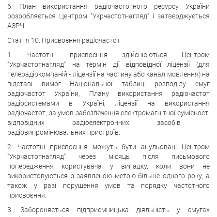
6. План використання радіочастотного ресурсу України
розробляється Центром "Укрчастотнагляд" і затверджується
АЗРЧ.
Стаття 10. Присвоєння радіочастот
1. Частотні присвоєння здійснюються Центром
"Укрчастотнагляд" на термін дії відповідної ліцензії (для
телерадіокомпаній - ліцензії на частину або канал мовлення) на
підставі вимог Національної таблиці розподілу смуг
радіочастот України, Плану використання радіочастот
радіосистемами в Україні, ліцензії на використання
радіочастот, за умов забезпечення електромагнітної сумісності
відповідних радіоелектронних засобів і
радіовипромінювальних пристроїв.
2. Частотні присвоєння можуть бути анульовані Центром
"Укрчастотнагляд" через місяць після письмового
попередження користувача у випадку, коли вони не
використовуються з заявленою метою більше одного року, а
також у разі порушення умов та порядку частотного
присвоєння.
3. Забороняється підприємницька діяльність у смугах