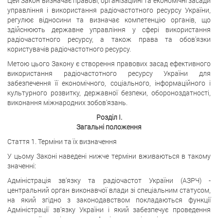
Цей Закон визначає правові, організаційні та економічні засади
управління і використання радіочастотного ресурсу України,
регулює відносини та визначає компетенцію органів, що
здійснюють державне управління у сфері використання
радіочастотного ресурсу, а також права та обов'язки
користувачів радіочастотного ресурсу.
Метою цього Закону є створення правових засад ефективного
використання радіочастотного ресурсу України для
забезпечення її економічного, соціального, інформаційного і
культурного розвитку, державної безпеки, обороноздатності,
виконання міжнародних зобов'язань.
Розділ I.
Загальні положення
Стаття 1. Терміни та їх визначення
У цьому Законі наведені нижче терміни вживаються в такому
значенні:
Адміністрація зв'язку та радіочастот України (АЗРЧ) -
центральний орган виконавчої влади зі спеціальним статусом,
на який згідно з законодавством покладаються функції
Адміністрації зв'язку України і який забезпечує проведення