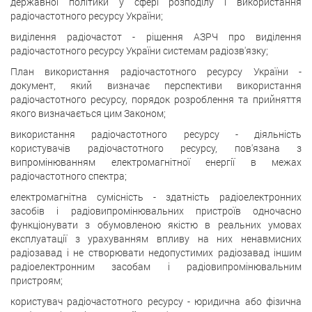
державної політики у сфері розподілу і використання
радіочастотного ресурсу України;
виділення радіочастот - рішення АЗРЧ про виділення
радіочастотного ресурсу України системам радіозв'язку;
План використання радіочастотного ресурсу України -
документ, який визначає перспективи використання
радіочастотного ресурсу, порядок розроблення та прийняття
якого визначається цим Законом;
використання радіочастотного ресурсу - діяльність
користувачів радіочастотного ресурсу, пов'язана з
випромінюванням електромагнітної енергії в межах
радіочастотного спектра;
електромагнітна сумісність - здатність радіоелектронних
засобів і радіовипромінювальних пристроїв одночасно
функціонувати з обумовленою якістю в реальних умовах
експлуатації з урахуванням впливу на них ненавмисних
радіозавад і не створювати недопустимих радіозавад іншим
радіоелектронним засобам і радіовипромінювальним
пристроям;
користувач радіочастотного ресурсу - юридична або фізична