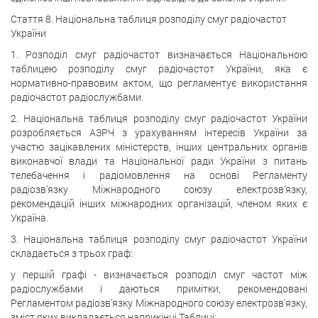
Стаття 8. Національна таблиця розподілу смуг радіочастот
України
1. Розподіл смуг радіочастот визначається Національною
таблицею розподілу смуг радіочастот України, яка є
нормативно-правовим актом, що регламентує використання
радіочастот радіослужбами.
2. Національна таблиця розподілу смуг радіочастот України
розробляється АЗРЧ з урахуванням інтересів України за
участю зацікавлених міністерств, інших центральних органів
виконавчої влади та Національної ради України з питань
телебачення і радіомовлення на основі Регламенту
радіозв'язку Міжнародного союзу електрозв'язку,
рекомендацій інших міжнародних організацій, членом яких є
Україна.
3. Національна таблиця розподілу смуг радіочастот України
складається з трьох граф:
у першій графі - визначається розподіл смуг частот між
радіослужбами і даються примітки, рекомендовані
Регламентом радіозв'язку Міжнародного союзу електрозв'язку,
зміст яких викладається наприкінці Таблиці;