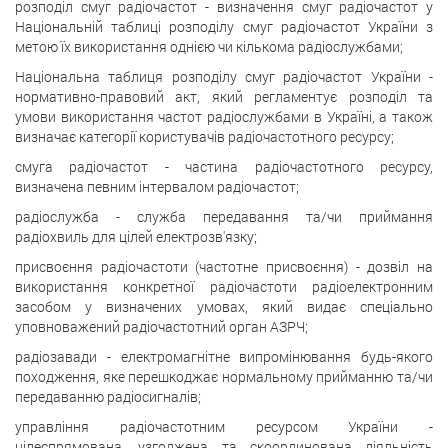
розподіл смуг радіочастот - визначення смуг радіочастот у
Національній таблиці розподілу смуг радіочастот України з
метою їх використання однією чи кількома радіослужбами;
Національна таблиця розподілу смуг радіочастот України -
нормативно-правовий акт, який регламентує розподіл та
умови використання частот радіослужбами в Україні, а також
визначає категорії користувачів радіочастотного ресурсу;
смуга радіочастот - частина радіочастотного ресурсу,
визначена певним інтервалом радіочастот;
радіослужба - служба передавання та/чи приймання
радіохвиль для цілей електрозв'язку;
присвоєння радіочастоти (частотне присвоєння) - дозвіл на
використання конкретної радіочастоти радіоелектронним
засобом у визначених умовах, який видає спеціально
уповноважений радіочастотний орган АЗРЧ;
радіозавади - електромагнітне випромінювання будь-якого
походження, яке перешкоджає нормальному прийманню та/чи
передаванню радіосигналів;
управління радіочастотним ресурсом України -
цілеспрямована, узгоджена та скоординована діяльність