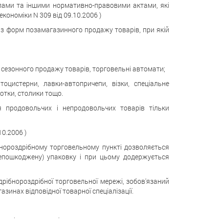
илами та іншими нормативно-правовими актами, які
економіки N 309 від 09.10.2006 )
 із форм позамагазинного продажу товарів, при якій
ля сезонного продажу товарів, торговельні автомати;
оцистерни, лавки-автопричепи, візки, спеціальне
отки, столики тощо.
я продовольчих і непродовольчих товарів тільки
10.2006 )
нороздрібному торговельному пункті дозволяється
епошкоджену) упаковку і при цьому додержується
дрібнороздрібної торговельної мережі, зобов'язаний
азинах відповідної товарної спеціалізації.