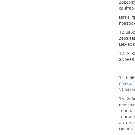
додерж
санітар
мати п
правоох
12. Заб
державн
межах к
13. У к
журнал,
14. Від
правил
V
), зат
15. Заб
навчаль
торгівл
торгове
автомат
економік