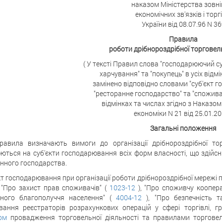
наказом Міністерства зовні
економічних зв'язків і торг
України від 08.07.96 N 3
Правила
роботи дрібнороздрібної торговел
( У тексті Правил слова "господарюючий су
харчування" та "покупець" в усіх відм
замінено відповідно словами "суб'єкт 
"ресторанне господарство" та "спожива
відмінках та числах згідно з Наказом
економіки N 21 від 25.01.20
Загальні положення
равила визначають вимоги до організації дрібнороздрібної то
ться на суб'єкти господарювання всіх форм власності, що здійсню
нного господарства.
єкт господарювання при організації роботи дрібнороздрібної мережі
 "Про захист прав споживачів" (
1023-12
), "Про споживчу коопер
чного благополуччя населення" (
4004-12
), "Про безпечність т
вання реєстраторів розрахункових операцій у сфері торгівлі, 
ом
провадження торговельної діяльності та правилами торгове