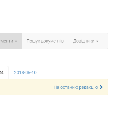
ументи
Пошук документiв
Довiдники
24
2018-05-10
На останню редакцію