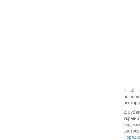
1. Ці П
поширюю
рестора
2. Суб'
України
епідемі
застосу
Порядк