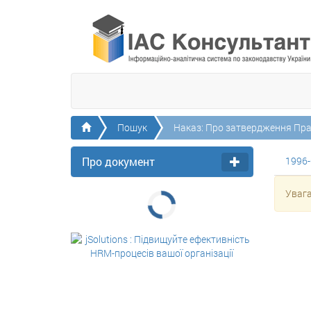
Головна
Пошук
Наказ: Про затвердження Прав
Про документ
1996-
Увага