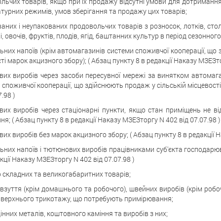
льчих товарів, якщо при їх продажу відсутні умови для дотримання
турних режимів, умов зберігання та продажу цих товарів;
аних і неупакованих продовольчих товарів з розносок, лотків, стол
, овочів, фруктів, плодів, ягід, баштанних культур в період сезонног
ьних напоїв (крім автомагазинів системи споживчої кооперації, що з
і марок акцизного збору); ( Абзац пункту 8 в редакції Наказу МЗЕЗтор
их виробів через засоби пересувної мережі за винятком автомага
 споживчої кооперації, що здійснюють продаж у сільській місцевості
.98 )
их виробів через стаціонарні пункти, якщо стан приміщень не в
ня; ( Абзац пункту 8 в редакції Наказу МЗЕЗторгу N 402 від 07.07.98 )
их виробів без марок акцизного збору; ( Абзац пункту 8 в редакції Н
ьних напоїв і тютюнових виробів працівниками суб'єкта господарюв
кції Наказу МЗЕЗторгу N 402 від 07.07.98 )
о складних та великогабаритних товарів;
 взуття (крім домашнього та робочого), швейних виробів (крім робоч
 верхнього трикотажу, що потребують примірювання;
інних металів, коштовного каміння та виробів з них;