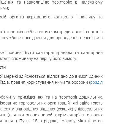
риміщення та навколишню територію в належному
вими;
осіб органів державного контролю і нагляду та
і сторонніх осіб за винятком представників органів
и службове посвідчення для проведення перевірки в
ежі повинні бути санітарні правила та санітарний
ається споживачу на першу його вимогу.
оти
ої мережі здійснюється відповідно до вимог Єдиних
їздів, правил користування ними та охорони (
розділ
бами у приміщеннях та на території дошкільних,
ізованих торговельних організацій, які здійснюють
ож у відповідних відділах (секціях) універсальних
но (для тютюнових виробів, крім сигар); з торгових
вання. ( Пункт 15 в редакції Наказу Міністерства