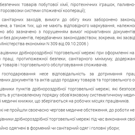
безпечних товарів побутової хімії, піротехнічних іграшок, паливн
второзвозки системи споживчої кооперації);
в санітарних заходів, вимоги до обігу яких заборонено законо
ена, а також тих, що не мають відповідного маркування, належног
но або зазначено з порушенням вимог нормативних документів,
 без документів, передбачених законодавством, зокрема, які засвідчу
іністерства економіки N 309 від 09.10.2006 )
працівники дрібнороздрібної торговельної мережі при оформленні н
 праці, протипожежної безпеки, санітарного мінімуму, додерж
 товарів і торговельного обслуговування споживачів.
т господарювання несе відповідальність за дотримання прац
вних документів та актів щодо продажу товарів та торговельного 
цівники пунктів дрібнороздрібної торговельної мережі, які безп
ють в установленому порядку обов'язковому систематичному медич
і медичні книжки, що зберігаються на робочих місцях працівників.
які не пройшли своєчасно чергове медичне обстеження, до роботи не
цівники дрібнороздрібної торговельної мережі під час виконання свої
айно одягнені в формений чи санітарний одяг і головні убори;