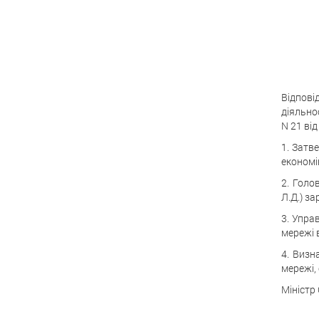
Відпові
діяльно
N 21 від
1. Затв
економік
2. Голо
Л.Д.) з
3. Упра
мережі в
4. Визн
мережі, 
Міністр 