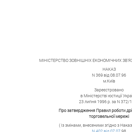
МІНІСТЕРСТВО ЗОВНІШНІХ ЕКОНОМІЧНИХ ЗВ'ЯЗК
НАКАЗ
N 369 від 08.07.96
м.Київ
Зареєстровано
в Міністерстві юстиції Укра
23 липня 1996 р. за N 372/
Про затвердження Правил роботи дрі
торговельної мережі
( Із змінами, внесеними згідно з Нак
N 402 від 07.07.
98