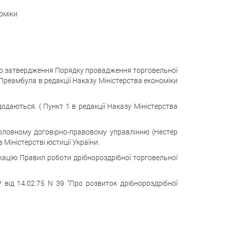
оміки
о затвердження Порядку провадження торговельної
Преамбула в редакції Наказу Міністерства економіки
одаються. ( Пункт 1 в редакції Наказу Міністерства
 Головному договірно-правовому управлінню (Нестер
Міністерстві юстиції України.
ікацію Правил роботи дрібнороздрібної торговельної
 від 14.02.75 N 39 "Про розвиток дрібнороздрібної