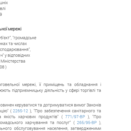
шніх
івлі
69
ьної мережі
б'єкт", "громадське
інках та числах
господарювання",
ч" у відповідних
 Міністерства
08 )
рговельної мережі, її приміщень та обладнання і
ють підприємницьку діяльність у сфері торгівлі та
 повинен керуватися та дотримуватися вимог Законів
ацію" (
2265-12
), "Про забезпечення санітарного та
а якість харчових продуктів" (
771/97-ВР
), "Про
громадського харчування та послуг" (
265/95-ВР
),
льного обслуговування населення, затвердженими