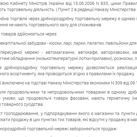
вою Кабінету Міністрів України від 15.06.2006 N 833, цими Прав
ь торговельну діяльність. ( Пункт 2 в редакції Наказу Міністерства 
рібна торгівля через дрібнороздрібну торговельну мережу є однією
ння не мають торговельного залу для споживачів.
товарів здійснюється через:
некапітальної забудови - кіоски, ларі, ларки, палатки, павільйони д
пересувної мережі - автомагазини, автокафе, авторозвозки, авт
гічне обладнання (низькотемпературні лотки-прилавки), розноски, л
з дрібнороздрібну торговельну мережу дозволяється реалізаці
ного асортименту, яка проводиться згідно з правилами їх продажу.
5 виключено на підставі Наказу Міністерства економіки N 309 від 09.
івля продовольчими та непродовольчими товарами в одному дріб
 умови, що продовольчі товари фасовані, мають герметичну (н
 товарного сусідства.
єкт господарювання, у підпорядкуванні якого є магазини та пункти 
кати продажу в цих пунктах тих товарів, які відсутні у продажу в маг
ібнороздрібній торговельній мережі забороняється продаж: