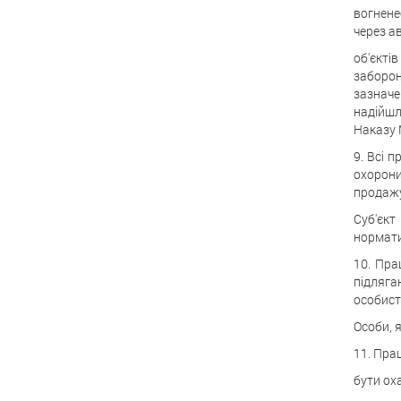
вогнене
через а
об'єкті
заборон
зазначе
надійшли
Наказу М
9. Всі 
охорони
продажу
Суб'єк
нормати
10. Пра
підляга
особист
Особи, 
11. Пра
бути ох