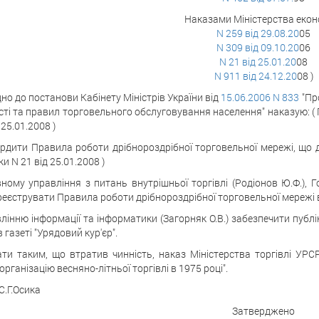
Наказами Міністерства екон
N 259 від 29.08.20
05
N 309 від 09.10.20
06
N 21 від 25.01.20
08
N 911 від 24.12.20
08 )
дно до постанови Кабінету Міністрів України від
15.06.2006 N 833
"Пр
сті та правил торговельного обслуговування населення" наказую: ( 
 25.01.2008 )
ердити Правила роботи дрібнороздрібної торговельної мережі, що д
и N 21 від 25.01.2008 )
вному управління з питань внутрішньої торгівлі (Родіонов Ю.Ф.),
ареєструвати Правила роботи дрібнороздрібної торговельної мережі в 
влінню інформації та інформатики (Загорняк О.В.) забезпечити публ
 газеті "Урядовий кур'єр".
ати таким, що втратив чинність, наказ Міністерства торгівлі УРСР
організацію весняно-літньої торгівлі в 1975 році".
С.Г.Осика
Затверджено