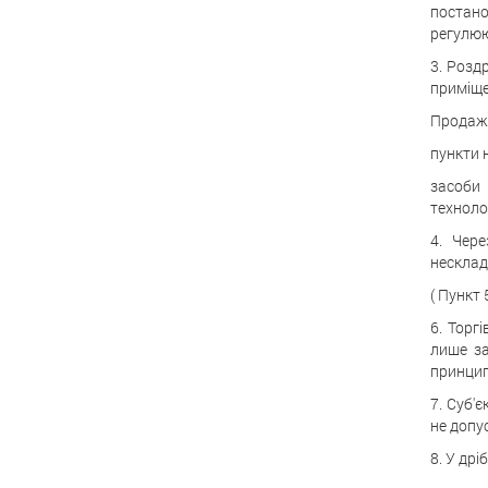
постано
регулюют
3. Розд
приміще
Продаж 
пункти 
засоби 
техноло
4. Чере
несклад
( Пункт 
6. Торг
лише за
принцип
7. Суб'
не допус
8. У др