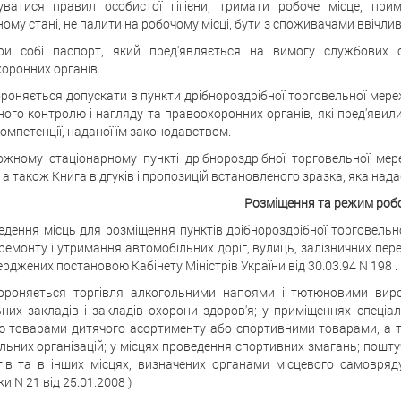
уватися правил особистої гігієни, тримати робоче місце, п
ному стані, не палити на робочому місці, бути з споживачами ввічли
ри собі паспорт, який пред'являється на вимогу службових 
оронних органів.
ороняється допускати в пункти дрібнороздрібної торговельної мереж
ого контролю і нагляду та правоохоронних органів, які пред'явил
омпетенції, наданої їм законодавством.
ожному стаціонарному пункті дрібнороздрібної торговельної мер
 а також Книга відгуків і пропозицій встановленого зразка, яка над
Розміщення та режим роб
ведення місць для розміщення пунктів дрібнороздрібної торговельн
ремонту і утримання автомобільних доріг, вулиць, залізничних пере
верджених постановою Кабінету Міністрів України від 30.03.94 N 198 .
ороняється торгівля алкогольними напоями і тютюновими виро
них закладів і закладів охорони здоров'я; у приміщеннях спеціал
ю товарами дитячого асортименту або спортивними товарами, а так
льних організацій; у місцях проведення спортивних змагань; поштуч
ів та в інших місцях, визначених органами місцевого самовряду
и N 21 від 25.01.2008 )