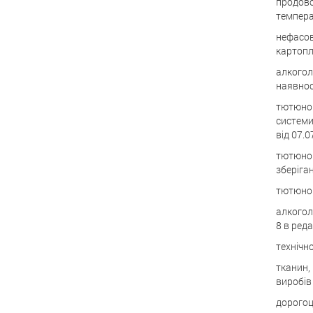
продово
темпера
нефасов
картоплі
алкогол
наявност
тютюнов
системи
від 07.07
тютюнов
зберіган
тютюнов
алкогол
8 в реда
технічн
тканин,
виробів
дорогоц