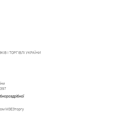
ІВ I ТОРГІВЛІ УКРАЇНИ
їни
1397
бнороздрібної
азом МЗЕЗторгу