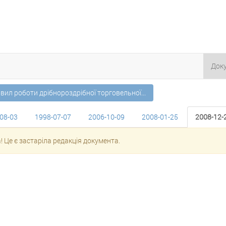
Док
ил роботи дрібнороздрібної торговельної...
08-03
1998-07-07
2006-10-09
2008-01-25
2008-12-
! Це є застаріла редакція документа.