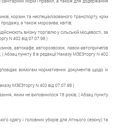
 санітарних норм і правил, а також для додержання
иків, корзин та неспеціалізованого транспорту, крім
о продажу, а також морозива, квітів;
дійснюють виїзну торгівлю у сільській місцевості, за
гу N 402 від 07.07.98 )
зинів, автокафе, авторозвозок, лавок-автопричепів
; ( Абзац пункту 8 в редакції Наказу МЗЕЗторгу N 402
ідповідає вимогам нормативних документів щодо їх
аказу МЗЕЗторгу N 402 від 07.07.98 )
ання, яким не виповнилося 18 років; ( Абзац пункту
ого одягу і головних уборів для літнього сезону) та