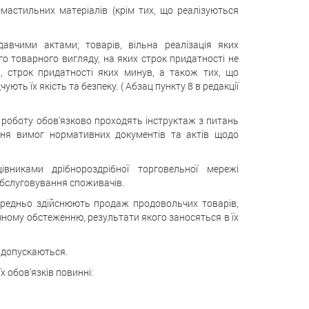
о-мастильних матеріалів (крім тих, що реалізуються
давчими актами; товарів, вільна реалізація яких
о товарного вигляду, на яких строк придатності не
 строк придатності яких минув, а також тих, що
ють їх якість та безпеку. ( Абзац пункту 8 в редакції
а роботу обов'язково проходять інструктаж з питань
ання вимог нормативних документів та актів щодо
івниками дрібнороздрібної торговельної мережі
обслуговування споживачів.
осередньо здійснюють продаж продовольчих товарів,
ному обстеженню, результати якого заносяться в їх
 допускаються.
х обов'язків повинні: